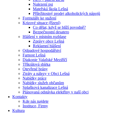
Nalezení psi
Mateřská škola Lešná
Příležitostný prodej alkoholických nápojů
Formuláře ke stažení
Krizové situace (řízení)
Co dělat, když se blíží povodně?
Bezpečnostní desatero
Hlášení v místním rozhlase
Zprávy obce Lešná
Reklamní hlášení
Odpadové hospodářství
Farnost Lešná
Diakonie Valašské Meziříčí
Tříkrálová sbírka
Otevřené brány
Ztráty a nálezy v Obci Lešná
Nabídky práce
Nabídky služeb občanům
Splašková kanalizace Lešná
Plánovaná odstávka elektřiny v naší obci
Kontakty
Kde nás najdete
Instituce, Firmy
Kultura