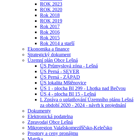
ROK 2023
ROK 2020
Rok 2018
ROK 2019
Rok 2017
Rok 2016
Rok 2015
Rok 2014 a starší
Ekonomika a finance
Strategický dokument
Územní plán Obce Lešná
ÚS Průmyslová zóna - Lešná
ÚS Perná - SEVER
ÚS Perná - ZÁPAD
ÚS lokalita Mštěnovice
ÚS 1 - plocha BI 299 - Lhotka nad Bečvou
ÚS 4 - plocha BI 15 - Lešná
I. Zpráva o uplatňování Územního plánu Lešná
za období 2020 - 2024 - návrh k projednání
Dokumenty
Elektronická podatelna
Zpravodaj Obce Lešná
Mikroregion Valašskomeziříčsko-Kelečsko
Prostory a ceny pronájmu
Matrika