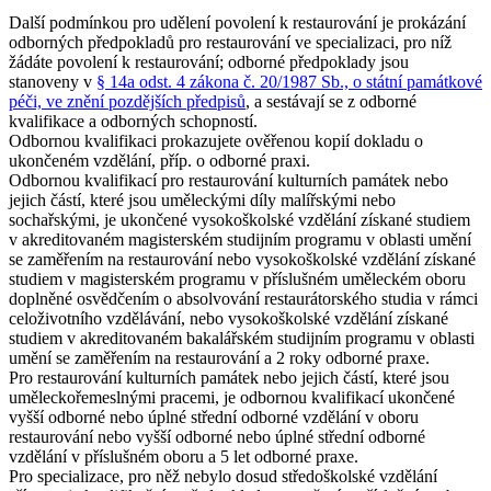
Další podmínkou pro udělení povolení k restaurování je prokázání
odborných předpokladů pro restaurování ve specializaci, pro níž
žádáte povolení k restaurování; odborné předpoklady jsou
stanoveny v
§ 14a odst. 4 zákona č. 20/1987 Sb., o státní památkové
péči, ve znění pozdějších předpisů
, a sestávají se z odborné
kvalifikace a odborných schopností.
Odbornou kvalifikaci prokazujete ověřenou kopií dokladu o
ukončeném vzdělání, příp. o odborné praxi.
Odbornou kvalifikací pro restaurování kulturních památek nebo
jejich částí, které jsou
uměleckými díly malířskými nebo
sochařskými
, je ukončené vysokoškolské vzdělání získané studiem
v akreditovaném magisterském studijním programu v oblasti umění
se zaměřením na restaurování nebo vysokoškolské vzdělání získané
studiem v magisterském programu v příslušném uměleckém oboru
doplněné osvědčením o absolvování restaurátorského studia v rámci
celoživotního vzdělávání, nebo vysokoškolské vzdělání získané
studiem v akreditovaném bakalářském studijním programu v oblasti
umění se zaměřením na restaurování a 2 roky odborné praxe.
Pro restaurování kulturních památek nebo jejich částí, které jsou
uměleckořemeslnými pracemi
, je odbornou kvalifikací ukončené
vyšší odborné nebo úplné střední odborné vzdělání v oboru
restaurování nebo vyšší odborné nebo úplné střední odborné
vzdělání v příslušném oboru a 5 let odborné praxe.
Pro
specializace
, pro něž nebylo dosud středoškolské vzdělání