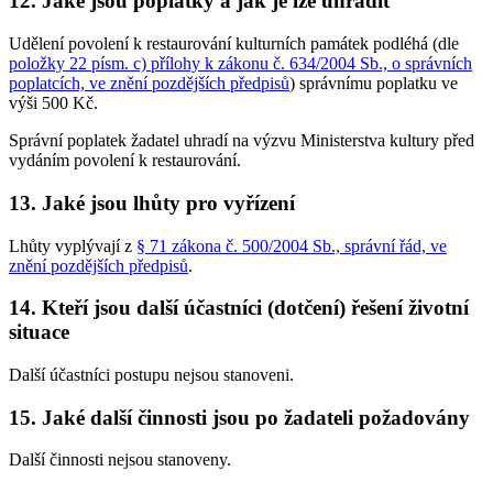
12. Jaké jsou poplatky a jak je lze uhradit
Udělení povolení k restaurování kulturních památek podléhá (dle
položky 22 písm. c) přílohy k zákonu č. 634/2004 Sb., o správních
poplatcích, ve znění pozdějších předpisů
) správnímu poplatku ve
výši 500 Kč.
Správní poplatek žadatel uhradí na výzvu Ministerstva kultury před
vydáním povolení k restaurování.
13. Jaké jsou lhůty pro vyřízení
Lhůty vyplývají z
§ 71 zákona č. 500/2004 Sb., správní řád, ve
znění pozdějších předpisů
.
14. Kteří jsou další účastníci (dotčení) řešení životní
situace
Další účastníci postupu nejsou stanoveni.
15. Jaké další činnosti jsou po žadateli požadovány
Další činnosti nejsou stanoveny.