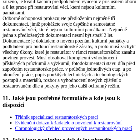
zřízeno, je kvalifikačním předpokladem vyučení v příslušném oboru
a 8 let praxe při restaurování věcí, které nejsou kulturními
památkami.
Odborné schopnosti prokazujete předložením nejméně tří
dokumentací, jimiž prokážete svoje úspěšné a samostatné
restaurování věcí, které nejsou kulturními památkami. Nejméně
jedna z předložených dokumentací nesmí být starší 2 let.
Dokumentace je dokladem o novém poznání kulturní památky a
podkladem pro budoucí restaurátorské zásahy, a proto musí zachytit
všechny úkony, které je restaurátor v rámci restaurátorského zásahu
povinen provést. Musí obsahovat komplexní vyhodnocení
příslušných průzkumů a výzkumů, fotodokumentaci stavu díla před
započetím restaurátorské práce, v průběhu jednotlivých etap, a po
ukončení práce, popis použitých technických a technologických
postupů a materiálů, rozbor a vyhodnocení nových zjištění o
restaurovaném díle a pokyny pro jeho další ochranný režim.
11. Jaké jsou potřebné formuláře a kde jsou k
dispozici
Třídník specializací restaurátorských prací
Evidenční dotazník žadatele o povolení k restaurování
Chronologický přehled provedených restaurátorských prací