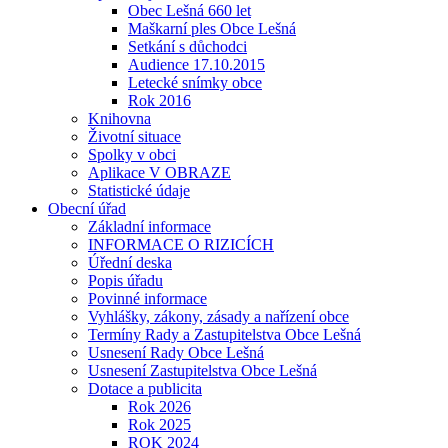
Obec Lešná 660 let
Maškarní ples Obce Lešná
Setkání s důchodci
Audience 17.10.2015
Letecké snímky obce
Rok 2016
Knihovna
Životní situace
Spolky v obci
Aplikace V OBRAZE
Statistické údaje
Obecní úřad
Základní informace
INFORMACE O RIZICÍCH
Úřední deska
Popis úřadu
Povinné informace
Vyhlášky, zákony, zásady a nařízení obce
Termíny Rady a Zastupitelstva Obce Lešná
Usnesení Rady Obce Lešná
Usnesení Zastupitelstva Obce Lešná
Dotace a publicita
Rok 2026
Rok 2025
ROK 2024