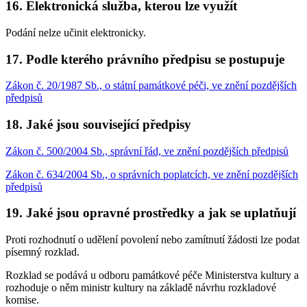
16. Elektronická služba, kterou lze využít
Podání nelze učinit elektronicky.
17. Podle kterého právního předpisu se postupuje
Zákon č. 20/1987 Sb., o státní památkové péči, ve znění pozdějších
předpisů
18. Jaké jsou související předpisy
Zákon č. 500/2004 Sb., správní řád, ve znění pozdějších předpisů
Zákon č. 634/2004 Sb., o správních poplatcích, ve znění pozdějších
předpisů
19. Jaké jsou opravné prostředky a jak se uplatňují
Proti rozhodnutí o udělení povolení nebo zamítnutí žádosti lze podat
písemný rozklad.
Rozklad se podává u odboru památkové péče Ministerstva kultury a
rozhoduje o něm ministr kultury na základě návrhu rozkladové
komise.