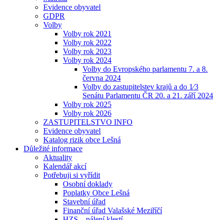
Evidence obyvatel
GDPR
Volby
Volby rok 2021
Volby rok 2022
Volby rok 2023
Volby rok 2024
Volby do Evropského parlamentu 7. a 8.
června 2024
Volby do zastupitelstev krajů a do 1⁄3
Senátu Parlamentu ČR 20. a 21. září 2024
Volby rok 2025
Volby rok 2026
ZASTUPITELSTVO INFO
Evidence obyvatel
Katalog rizik obce Lešná
Důležité informace
Aktuality
Kalendář akcí
Potřebuji si vyřídit
Osobní doklady
Poplatky Obce Lešná
Stavební úřad
Finanční úřad Valašské Meziříčí
HZS – pálení klestí