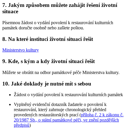
7. Jakým způsobem můžete zahájit řešení životní
situace
Písemnou žádost o vydání povolení k restaurování kulturních
památek doručte osobně nebo zašlete poštou.
8. Na které instituci životní situaci řešit
Ministerstvo kultury
9. Kde, s kým a kdy životní situaci řešit
Můžete se obrátit na odbor památkové péče Ministerstva kultury.
10. Jaké doklady je nutné mít s sebou
Žádost o vydání povolení k restaurování kulturních památek
Vyplněný evidenční dotazník žadatele o povolení k
restaurování, který zahrnuje chronologický přehled
provedených restaurátorských prací (
příloha č. 2 k zákonu č.
20/1987 Sb., o státní památkové péči, ve znění pozdějších
předpisů
)