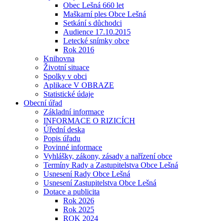
Obec Lešná 660 let
Maškarní ples Obce Lešná
Setkání s důchodci
Audience 17.10.2015
Letecké snímky obce
Rok 2016
Knihovna
Životní situace
Spolky v obci
Aplikace V OBRAZE
Statistické údaje
Obecní úřad
Základní informace
INFORMACE O RIZICÍCH
Úřední deska
Popis úřadu
Povinné informace
Vyhlášky, zákony, zásady a nařízení obce
Termíny Rady a Zastupitelstva Obce Lešná
Usnesení Rady Obce Lešná
Usnesení Zastupitelstva Obce Lešná
Dotace a publicita
Rok 2026
Rok 2025
ROK 2024