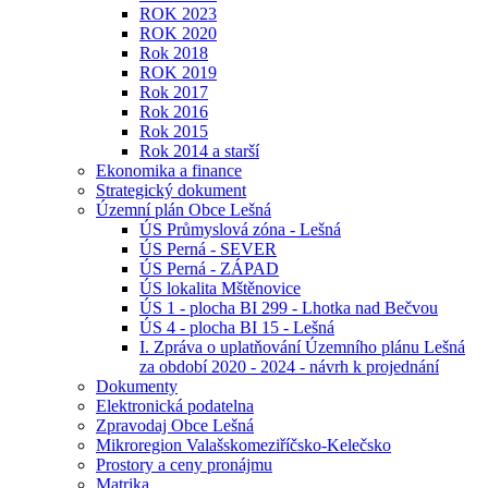
ROK 2023
ROK 2020
Rok 2018
ROK 2019
Rok 2017
Rok 2016
Rok 2015
Rok 2014 a starší
Ekonomika a finance
Strategický dokument
Územní plán Obce Lešná
ÚS Průmyslová zóna - Lešná
ÚS Perná - SEVER
ÚS Perná - ZÁPAD
ÚS lokalita Mštěnovice
ÚS 1 - plocha BI 299 - Lhotka nad Bečvou
ÚS 4 - plocha BI 15 - Lešná
I. Zpráva o uplatňování Územního plánu Lešná
za období 2020 - 2024 - návrh k projednání
Dokumenty
Elektronická podatelna
Zpravodaj Obce Lešná
Mikroregion Valašskomeziříčsko-Kelečsko
Prostory a ceny pronájmu
Matrika