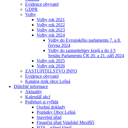
Evidence obyvatel
GDPR
Volby
Volby rok 2021
Volby rok 2022
Volby rok 2023
Volby rok 2024
Volby do Evropského parlamentu 7. a 8.
června 2024
Volby do zastupitelstev krajů a do 1⁄3
Senátu Parlamentu ČR 20. a 21. září 2024
Volby rok 2025
Volby rok 2026
ZASTUPITELSTVO INFO
Evidence obyvatel
Katalog rizik obce Lešná
Důležité informace
Aktuality
Kalendář akcí
Potřebuji si vyřídit
Osobní doklady
Poplatky Obce Lešná
Stavební úřad
Finanční úřad Valašské Meziříčí
HZS – pálení klestí