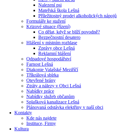
Nalezení psi
Mateřská škola Lešná
Příležitostný prodej alkoholických nápojů
Formuláře ke stažení
Krizové situace (řízení)
Co dělat, když se blíží povodně?
Bezpečnostní desatero
Hlášení v místním rozhlase
Zprávy obce Lešná
Reklamní hlášení
Odpadové hospodářství
Farnost Lešná
Diakonie Valašské Meziříčí
Tříkrálová sbírka
Otevřené brány
Ztráty a nálezy v Obci Lešná
Nabídky práce
Nabídky služeb občanům
Splašková kanalizace Lešná
Plánovaná odstávka elektřiny v naší obci
Kontakty
Kde nás najdete
Instituce, Firmy
Kultura