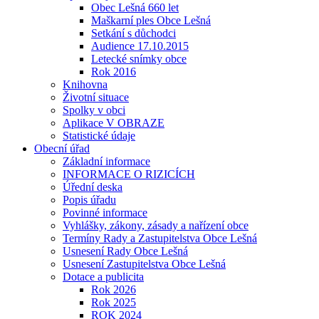
Obec Lešná 660 let
Maškarní ples Obce Lešná
Setkání s důchodci
Audience 17.10.2015
Letecké snímky obce
Rok 2016
Knihovna
Životní situace
Spolky v obci
Aplikace V OBRAZE
Statistické údaje
Obecní úřad
Základní informace
INFORMACE O RIZICÍCH
Úřední deska
Popis úřadu
Povinné informace
Vyhlášky, zákony, zásady a nařízení obce
Termíny Rady a Zastupitelstva Obce Lešná
Usnesení Rady Obce Lešná
Usnesení Zastupitelstva Obce Lešná
Dotace a publicita
Rok 2026
Rok 2025
ROK 2024