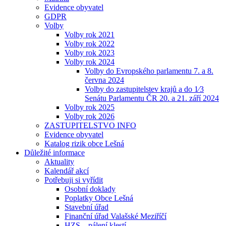
Evidence obyvatel
GDPR
Volby
Volby rok 2021
Volby rok 2022
Volby rok 2023
Volby rok 2024
Volby do Evropského parlamentu 7. a 8.
června 2024
Volby do zastupitelstev krajů a do 1⁄3
Senátu Parlamentu ČR 20. a 21. září 2024
Volby rok 2025
Volby rok 2026
ZASTUPITELSTVO INFO
Evidence obyvatel
Katalog rizik obce Lešná
Důležité informace
Aktuality
Kalendář akcí
Potřebuji si vyřídit
Osobní doklady
Poplatky Obce Lešná
Stavební úřad
Finanční úřad Valašské Meziříčí
HZS – pálení klestí