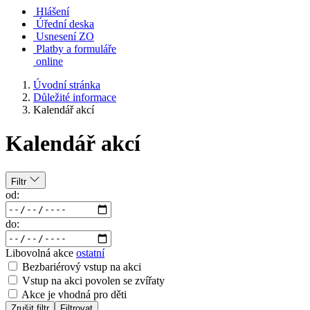
Hlášení
Úřední deska
Usnesení ZO
Platby a formuláře
online
Úvodní stránka
Důležité informace
Kalendář akcí
Kalendář akcí
Filtr
od:
do:
Libovolná akce
ostatní
Bezbariérový vstup na akci
Vstup na akci povolen se zvířaty
Akce je vhodná pro děti
Zrušit filtr
Filtrovat