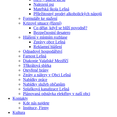
Nalezení psi
Mateřská škola Lešná
Příležitostný prodej alkoholických nápojů
Formuláře ke stažení
Krizové situace (řízení)
Co dělat, když se blíží povodně?
Bezpečnostní desatero
Hlášení v místním rozhlase
Zprávy obce Lešná
Reklamní hlášení
Odpadové hospodářství
Farnost Lešná
Diakonie Valašské Meziříčí
Tříkrálová sbírka
Otevřené brány
Ztráty a nálezy v Obci Lešná
Nabídky práce
Nabídky služeb občanům
Splašková kanalizace Lešná
Plánovaná odstávka elektřiny v naší obci
Kontakty
Kde nás najdete
Instituce, Firmy
Kultura