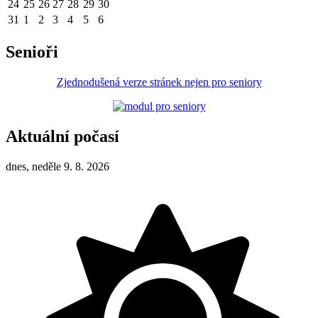
24
25
26
27
28
29
30
31
1
2
3
4
5
6
Senioři
Zjednodušená verze stránek nejen pro seniory
Aktuální počasí
dnes, neděle 9. 8. 2026