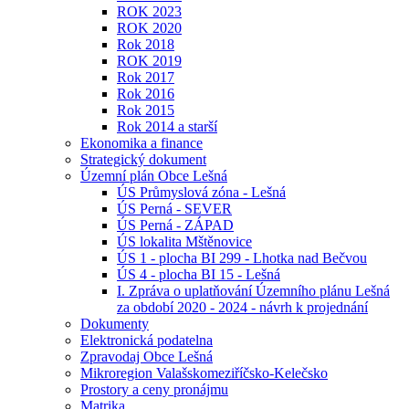
ROK 2023
ROK 2020
Rok 2018
ROK 2019
Rok 2017
Rok 2016
Rok 2015
Rok 2014 a starší
Ekonomika a finance
Strategický dokument
Územní plán Obce Lešná
ÚS Průmyslová zóna - Lešná
ÚS Perná - SEVER
ÚS Perná - ZÁPAD
ÚS lokalita Mštěnovice
ÚS 1 - plocha BI 299 - Lhotka nad Bečvou
ÚS 4 - plocha BI 15 - Lešná
I. Zpráva o uplatňování Územního plánu Lešná
za období 2020 - 2024 - návrh k projednání
Dokumenty
Elektronická podatelna
Zpravodaj Obce Lešná
Mikroregion Valašskomeziříčsko-Kelečsko
Prostory a ceny pronájmu
Matrika