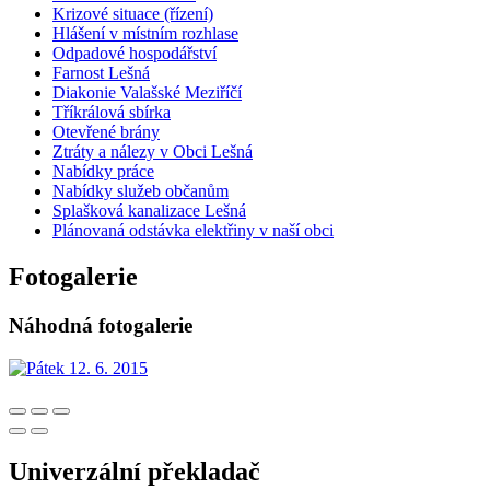
Krizové situace (řízení)
Hlášení v místním rozhlase
Odpadové hospodářství
Farnost Lešná
Diakonie Valašské Meziříčí
Tříkrálová sbírka
Otevřené brány
Ztráty a nálezy v Obci Lešná
Nabídky práce
Nabídky služeb občanům
Splašková kanalizace Lešná
Plánovaná odstávka elektřiny v naší obci
Fotogalerie
Náhodná fotogalerie
Univerzální překladač