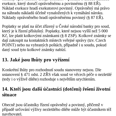
exekuce, který doručí oprávněnému a povinnému (§ 88 EŘ).
Náklad exekuce hradí exekutorovi povinný. Oprávněný má právo
na náhradu nákladů účelně vynaložených k vymáhání nároku.
Náklady oprávněného hradí oprávněnému povinný (§ 87 EŘ).
Poplatky se platí na účet zřízený u České národní banky pro soud,
který je k řízení příslušný. Poplatky, které nejsou vyšší než 5 000
Kč, lze platit kolkovými známkami (§ 8 ZSP). Kolkové známky se
dají zakoupit na kontaktních místech veřejné správy (tzv. Czech
POINT) nebo na vybraných poštách, případně i u soudu, pokud
daný soud tyto kolkové známky nabízí.
13. Jaké jsou lhůty pro vyřízení
Konkrétní lhůty pro rozhodnutí soudu stanoveny nejsou. Dle
ustanovení § 471 odst. 2 ZŘS však soud ve věcech péče o nezletilé
(tedy i o výživě dítěte) rozhoduje s největším urychlením.
14. Kteří jsou další účastníci (dotčení) řešení životní
situace
Obecně jsou účastníky řízení oprávněný a povinný, přičemž v
případě určování výživy nezletilého dítěte může být účastníkem též
navrhovatel.