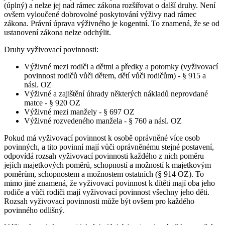
(úplný) a nelze jej nad rámec zákona rozšiřovat o další druhy. Není
ovšem vyloučené dobrovolné poskytování výživy nad rámec
zákona. Právní úprava výživného je kogentní. To znamená, že se od
ustanovení zákona nelze odchýlit.
Druhy vyživovací povinnosti:
Výživné mezi rodiči a dětmi a předky a potomky (vyživovací
povinnost rodičů vůči dětem, dětí vůči rodičům) - § 915 a
násl. OZ
Výživné a zajištění úhrady některých nákladů neprovdané
matce - § 920 OZ
Výživné mezi manžely - § 697 OZ
Výživné rozvedeného manžela - § 760 a násl. OZ
Pokud má vyživovací povinnost k osobě oprávněné více osob
povinných, a tito povinní mají vůči oprávněnému stejné postavení,
odpovídá rozsah vyživovací povinnosti každého z nich poměru
jejích majetkových poměrů, schopností a možností k majetkovým
poměrům, schopnostem a možnostem ostatních (§ 914 OZ). To
mimo jiné znamená, že vyživovací povinnost k dítěti mají oba jeho
rodiče a vůči rodiči mají vyživovací povinnost všechny jeho děti.
Rozsah vyživovací povinnosti může být ovšem pro každého
povinného odlišný.