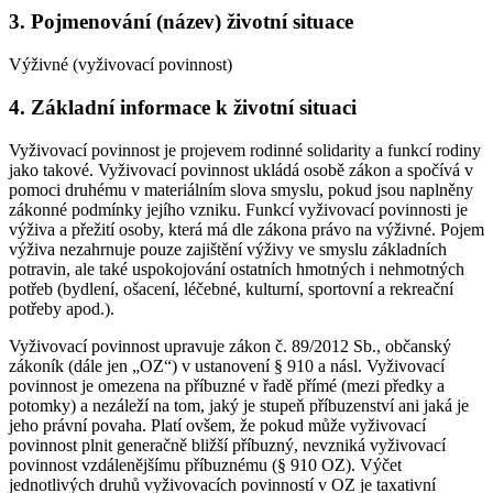
3. Pojmenování (název) životní situace
Výživné (vyživovací povinnost)
4. Základní informace k životní situaci
Vyživovací povinnost je projevem rodinné solidarity a funkcí rodiny
jako takové. Vyživovací povinnost ukládá osobě zákon a spočívá v
pomoci druhému v materiálním slova smyslu, pokud jsou naplněny
zákonné podmínky jejího vzniku. Funkcí vyživovací povinnosti je
výživa a přežití osoby, která má dle zákona právo na výživné. Pojem
výživa nezahrnuje pouze zajištění výživy ve smyslu základních
potravin, ale také uspokojování ostatních hmotných i nehmotných
potřeb (bydlení, ošacení, léčebné, kulturní, sportovní a rekreační
potřeby apod.).
Vyživovací povinnost upravuje zákon č. 89/2012 Sb., občanský
zákoník (dále jen „OZ“) v ustanovení § 910 a násl. Vyživovací
povinnost je omezena na příbuzné v řadě přímé (mezi předky a
potomky) a nezáleží na tom, jaký je stupeň příbuzenství ani jaká je
jeho právní povaha. Platí ovšem, že pokud může vyživovací
povinnost plnit generačně bližší příbuzný, nevzniká vyživovací
povinnost vzdálenějšímu příbuznému (§ 910 OZ). Výčet
jednotlivých druhů vyživovacích povinností v OZ je taxativní