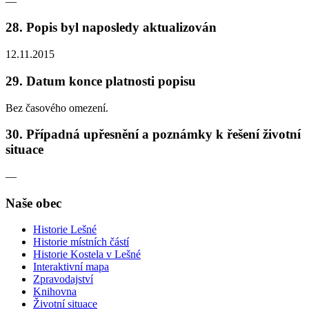
—
28. Popis byl naposledy aktualizován
12.11.2015
29. Datum konce platnosti popisu
Bez časového omezení.
30. Případná upřesnění a poznámky k řešení životní
situace
—
Naše obec
Historie Lešné
Historie místních částí
Historie Kostela v Lešné
Interaktivní mapa
Zpravodajství
Knihovna
Životní situace