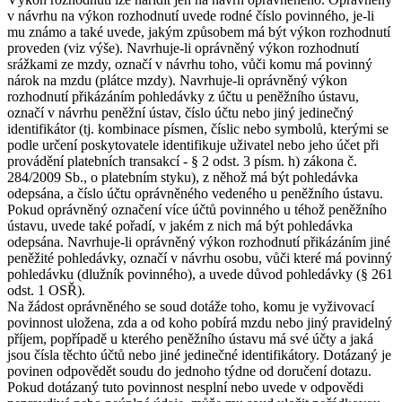
v návrhu na výkon rozhodnutí uvede rodné číslo povinného, je-li
mu známo a také uvede, jakým způsobem má být výkon rozhodnutí
proveden (viz výše). Navrhuje-li oprávněný výkon rozhodnutí
srážkami ze mzdy, označí v návrhu toho, vůči komu má povinný
nárok na mzdu (plátce mzdy). Navrhuje-li oprávněný výkon
rozhodnutí přikázáním pohledávky z účtu u peněžního ústavu,
označí v návrhu peněžní ústav, číslo účtu nebo jiný jedinečný
identifikátor (tj. kombinace písmen, číslic nebo symbolů, kterými se
podle určení poskytovatele identifikuje uživatel nebo jeho účet při
provádění platebních transakcí - § 2 odst. 3 písm. h) zákona č.
284/2009 Sb., o platebním styku), z něhož má být pohledávka
odepsána, a číslo účtu oprávněného vedeného u peněžního ústavu.
Pokud oprávněný označení více účtů povinného u téhož peněžního
ústavu, uvede také pořadí, v jakém z nich má být pohledávka
odepsána. Navrhuje-li oprávněný výkon rozhodnutí přikázáním jiné
peněžité pohledávky, označí v návrhu osobu, vůči které má povinný
pohledávku (dlužník povinného), a uvede důvod pohledávky (§ 261
odst. 1 OSŘ).
Na žádost oprávněného se soud dotáže toho, komu je vyživovací
povinnost uložena, zda a od koho pobírá mzdu nebo jiný pravidelný
příjem, popřípadě u kterého peněžního ústavu má své účty a jaká
jsou čísla těchto účtů nebo jiné jedinečné identifikátory. Dotázaný je
povinen odpovědět soudu do jednoho týdne od doručení dotazu.
Pokud dotázaný tuto povinnost nesplní nebo uvede v odpovědi