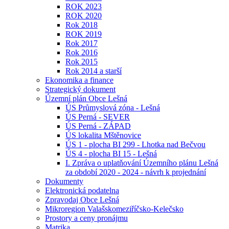
ROK 2023
ROK 2020
Rok 2018
ROK 2019
Rok 2017
Rok 2016
Rok 2015
Rok 2014 a starší
Ekonomika a finance
Strategický dokument
Územní plán Obce Lešná
ÚS Průmyslová zóna - Lešná
ÚS Perná - SEVER
ÚS Perná - ZÁPAD
ÚS lokalita Mštěnovice
ÚS 1 - plocha BI 299 - Lhotka nad Bečvou
ÚS 4 - plocha BI 15 - Lešná
I. Zpráva o uplatňování Územního plánu Lešná
za období 2020 - 2024 - návrh k projednání
Dokumenty
Elektronická podatelna
Zpravodaj Obce Lešná
Mikroregion Valašskomeziříčsko-Kelečsko
Prostory a ceny pronájmu
Matrika