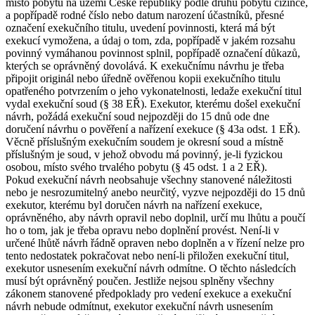
místo pobytu na území České republiky podle druhu pobytu cizince,
a popřípadě rodné číslo nebo datum narození účastníků, přesné
označení exekučního titulu, uvedení povinnosti, která má být
exekucí vymožena, a údaj o tom, zda, popřípadě v jakém rozsahu
povinný vymáhanou povinnost splnil, popřípadě označení důkazů,
kterých se oprávněný dovolává. K exekučnímu návrhu je třeba
připojit originál nebo úředně ověřenou kopii exekučního titulu
opatřeného potvrzením o jeho vykonatelnosti, ledaže exekuční titul
vydal exekuční soud (§ 38 EŘ). Exekutor, kterému došel exekuční
návrh, požádá exekuční soud nejpozději do 15 dnů ode dne
doručení návrhu o pověření a nařízení exekuce (§ 43a odst. 1 EŘ).
Věcně příslušným exekučním soudem je okresní soud a místně
příslušným je soud, v jehož obvodu má povinný, je-li fyzickou
osobou, místo svého trvalého pobytu (§ 45 odst. 1 a 2 EŘ).
Pokud exekuční návrh neobsahuje všechny stanovené náležitosti
nebo je nesrozumitelný anebo neurčitý, vyzve nejpozději do 15 dnů
exekutor, kterému byl doručen návrh na nařízení exekuce,
oprávněného, aby návrh opravil nebo doplnil, určí mu lhůtu a poučí
ho o tom, jak je třeba opravu nebo doplnění provést. Není-li v
určené lhůtě návrh řádně opraven nebo doplněn a v řízení nelze pro
tento nedostatek pokračovat nebo není-li přiložen exekuční titul,
exekutor usnesením exekuční návrh odmítne. O těchto následcích
musí být oprávněný poučen. Jestliže nejsou splněny všechny
zákonem stanovené předpoklady pro vedení exekuce a exekuční
návrh nebude odmítnut, exekutor exekuční návrh usnesením