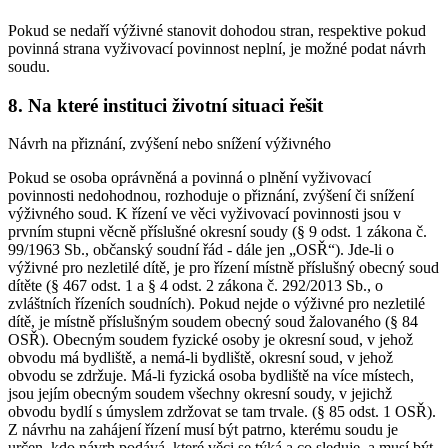
Pokud se nedaří výživné stanovit dohodou stran, respektive pokud
povinná strana vyživovací povinnost neplní, je možné podat návrh
soudu.
8. Na které instituci životní situaci řešit
Návrh na přiznání, zvýšení nebo snížení výživného
Pokud se osoba oprávněná a povinná o plnění vyživovací
povinnosti nedohodnou, rozhoduje o přiznání, zvýšení či snížení
výživného soud. K řízení ve věci vyživovací povinnosti jsou v
prvním stupni věcně příslušné okresní soudy (§ 9 odst. 1 zákona č.
99/1963 Sb., občanský soudní řád - dále jen „OSŘ“). Jde-li o
výživné pro nezletilé dítě, je pro řízení místně příslušný obecný soud
dítěte (§ 467 odst. 1 a § 4 odst. 2 zákona č. 292/2013 Sb., o
zvláštních řízeních soudních). Pokud nejde o výživné pro nezletilé
dítě, je místně příslušným soudem obecný soud žalovaného (§ 84
OSŘ). Obecným soudem fyzické osoby je okresní soud, v jehož
obvodu má bydliště, a nemá-li bydliště, okresní soud, v jehož
obvodu se zdržuje. Má-li fyzická osoba bydliště na více místech,
jsou jejím obecným soudem všechny okresní soudy, v jejichž
obvodu bydlí s úmyslem zdržovat se tam trvale. (§ 85 odst. 1 OSŘ).
Z návrhu na zahájení řízení musí být patrno, kterému soudu je
určen, kdo návrh podává, které věci se týká a co sleduje, a musí být