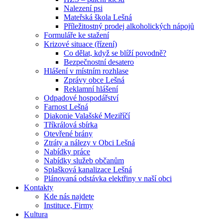
Nalezení psi
Mateřská škola Lešná
Příležitostný prodej alkoholických nápojů
Formuláře ke stažení
Krizové situace (řízení)
Co dělat, když se blíží povodně?
Bezpečnostní desatero
Hlášení v místním rozhlase
Zprávy obce Lešná
Reklamní hlášení
Odpadové hospodářství
Farnost Lešná
Diakonie Valašské Meziříčí
Tříkrálová sbírka
Otevřené brány
Ztráty a nálezy v Obci Lešná
Nabídky práce
Nabídky služeb občanům
Splašková kanalizace Lešná
Plánovaná odstávka elektřiny v naší obci
Kontakty
Kde nás najdete
Instituce, Firmy
Kultura