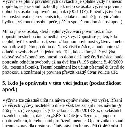
Výživné se plní v pravidelných dávkách a je splatné vždy na měsíc
dopředu, ledaže soud rozhodl jinak nebo se osoba výživou povinná
dohodla s osobou oprávněnou jinak (§ 921 OZ). Plnění výživného
lze poskytovat nejen v penězích, ale také naturálně (poskytováním
bydlení, výkonem osobní péče, péčí o společnou domácnost apod.).
Mimo jiné se osoba, která neplní vyživovací povinnost, může
dopustit trestného činu zanedbání výživy. Dopustí se jej ten, kdo
neplní, byť i z nedbalosti, svou zákonnou povinnost vyživovat nebo
zaopatřovat jiného po dobu delší než čtyři měsíce, a bude potrestán
odnětím svobody až na jeden rok. Ten, kdo se úmyslně vyhýbá
takové své zákonné povinnosti po dobu delší než čtyři měsíce, bude
potrestán odnětím svobody až na dvě léta (§ 196 zákona č. 40/2009
Sb., trestní zákoník). Trestní oznámení lze učinit písemně či ústně do
protokolu a oznámení je povinen převzít každý útvar Policie ČR.
5. Kdo je oprávněn v této věci jednat (podat žádost
apod.)
Výživné lze zásadně určit na návrh oprávněného (viz výše). Řízení
ve věcech výživy nezletilého dítěte však lze zahájit i bez návrhu (§
466 písm. c) ve spojení s § 13 zákona č. 292/2013 Sb., o zvláštních
řízeních soudních, dále jen „ZŘS“). Dítě je v řízení zastoupeno
opatrovníkem, kterého soud pro řízení jmenuje. Opatrovníkem soud
jmenuje zpravidla orgán sociálně-právní ochrany dětí (§ 469 odst. 1