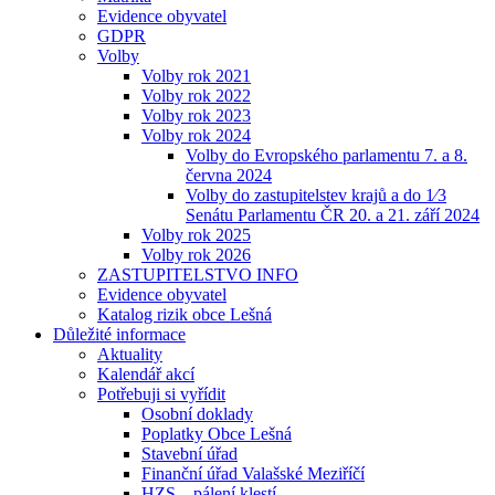
Evidence obyvatel
GDPR
Volby
Volby rok 2021
Volby rok 2022
Volby rok 2023
Volby rok 2024
Volby do Evropského parlamentu 7. a 8.
června 2024
Volby do zastupitelstev krajů a do 1⁄3
Senátu Parlamentu ČR 20. a 21. září 2024
Volby rok 2025
Volby rok 2026
ZASTUPITELSTVO INFO
Evidence obyvatel
Katalog rizik obce Lešná
Důležité informace
Aktuality
Kalendář akcí
Potřebuji si vyřídit
Osobní doklady
Poplatky Obce Lešná
Stavební úřad
Finanční úřad Valašské Meziříčí
HZS – pálení klestí