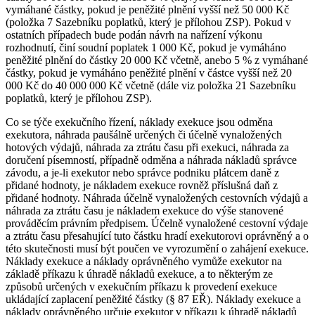
vymáhané částky, pokud je peněžité plnění vyšší než 50 000 Kč
(položka 7 Sazebníku poplatků, který je přílohou ZSP). Pokud v
ostatních případech bude podán návrh na nařízení výkonu
rozhodnutí, činí soudní poplatek 1 000 Kč, pokud je vymáháno
peněžité plnění do částky 20 000 Kč včetně, anebo 5 % z vymáhané
částky, pokud je vymáháno peněžité plnění v částce vyšší než 20
000 Kč do 40 000 000 Kč včetně (dále viz položka 21 Sazebníku
poplatků, který je přílohou ZSP).
Co se týče exekučního řízení, náklady exekuce jsou odměna
exekutora, náhrada paušálně určených či účelně vynaložených
hotových výdajů, náhrada za ztrátu času při exekuci, náhrada za
doručení písemností, případně odměna a náhrada nákladů správce
závodu, a je-li exekutor nebo správce podniku plátcem daně z
přidané hodnoty, je nákladem exekuce rovněž příslušná daň z
přidané hodnoty. Náhrada účelně vynaložených cestovních výdajů a
náhrada za ztrátu času je nákladem exekuce do výše stanovené
prováděcím právním předpisem. Účelně vynaložené cestovní výdaje
a ztrátu času přesahující tuto částku hradí exekutorovi oprávněný a o
této skutečnosti musí být poučen ve vyrozumění o zahájení exekuce.
Náklady exekuce a náklady oprávněného vymůže exekutor na
základě příkazu k úhradě nákladů exekuce, a to některým ze
způsobů určených v exekučním příkazu k provedení exekuce
ukládající zaplacení peněžité částky (§ 87 EŘ). Náklady exekuce a
náklady oprávněného určuje exekutor v příkazu k úhradě nákladů