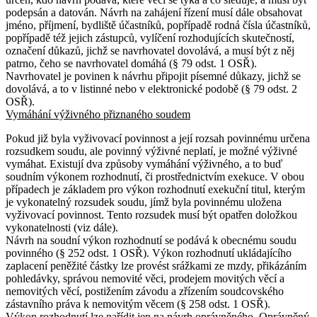
podepsán a datován. Návrh na zahájení řízení musí dále obsahovat
jméno, příjmení, bydliště účastníků, popřípadě rodná čísla účastníků,
popřípadě též jejich zástupců, vylíčení rozhodujících skutečností,
označení důkazů, jichž se navrhovatel dovolává, a musí být z něj
patrno, čeho se navrhovatel domáhá (§ 79 odst. 1 OSŘ).
Navrhovatel je povinen k návrhu připojit písemné důkazy, jichž se
dovolává, a to v listinné nebo v elektronické podobě (§ 79 odst. 2
OSŘ).
Vymáhání výživného přiznaného soudem
Pokud již byla vyživovací povinnost a její rozsah povinnému určena
rozsudkem soudu, ale povinný výživné neplatí, je možné výživné
vymáhat. Existují dva způsoby vymáhání výživného, a to buď
soudním výkonem rozhodnutí, či prostřednictvím exekuce. V obou
případech je základem pro výkon rozhodnutí exekuční titul, kterým
je vykonatelný rozsudek soudu, jímž byla povinnému uložena
vyživovací povinnost. Tento rozsudek musí být opatřen doložkou
vykonatelnosti (viz dále).
Návrh na soudní výkon rozhodnutí se podává k obecnému soudu
povinného (§ 252 odst. 1 OSŘ). Výkon rozhodnutí ukládajícího
zaplacení peněžité částky lze provést srážkami ze mzdy, přikázáním
pohledávky, správou nemovité věci, prodejem movitých věcí a
nemovitých věcí, postižením závodu a zřízením soudcovského
zástavního práva k nemovitým věcem (§ 258 odst. 1 OSŘ).
Výkon rozhodnutí lze nařídit jen na návrh oprávněného. Oprávněný