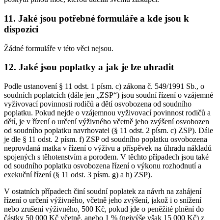
11. Jaké jsou potřebné formuláře a kde jsou k
dispozici
Žádné formuláře v této věci nejsou.
12. Jaké jsou poplatky a jak je lze uhradit
Podle ustanovení § 11 odst. 1 písm. c) zákona č. 549/1991 Sb., o
soudních poplatcích (dále jen „ZSP“) jsou soudní řízení o vzájemné
vyživovací povinnosti rodičů a dětí osvobozena od soudního
poplatku. Pokud nejde o vzájemnou vyživovací povinnost rodičů a
dětí, je v řízení o určení výživného včetně jeho zvýšení osvobozen
od soudního poplatku navrhovatel (§ 11 odst. 2 písm. c) ZSP). Dále
je dle § 11 odst. 2 písm. f) ZSP od soudního poplatku osvobozena
neprovdaná matka v řízení o výživu a příspěvek na úhradu nákladů
spojených s těhotenstvím a porodem. V těchto případech jsou také
od soudního poplatku osvobozena řízení o výkonu rozhodnutí a
exekuční řízení (§ 11 odst. 3 písm. g) a h) ZSP).
V ostatních případech činí soudní poplatek za návrh na zahájení
řízení o určení výživného, včetně jeho zvýšení, jakož i o snížení
nebo zrušení výživného, 500 Kč, pokud jde o peněžité plnění do
částky 50 000 Kč včetně, anebo 1 % (nejvýše však 15 000 Kč) z