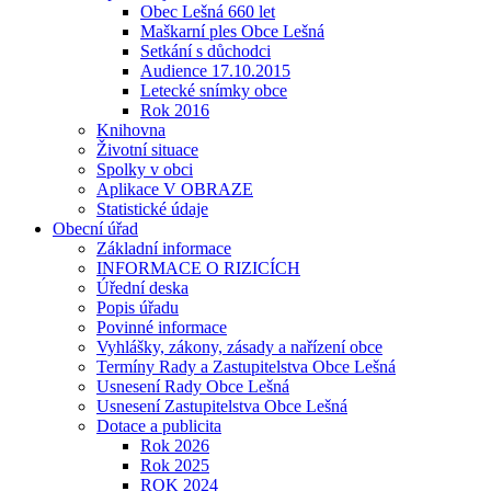
Obec Lešná 660 let
Maškarní ples Obce Lešná
Setkání s důchodci
Audience 17.10.2015
Letecké snímky obce
Rok 2016
Knihovna
Životní situace
Spolky v obci
Aplikace V OBRAZE
Statistické údaje
Obecní úřad
Základní informace
INFORMACE O RIZICÍCH
Úřední deska
Popis úřadu
Povinné informace
Vyhlášky, zákony, zásady a nařízení obce
Termíny Rady a Zastupitelstva Obce Lešná
Usnesení Rady Obce Lešná
Usnesení Zastupitelstva Obce Lešná
Dotace a publicita
Rok 2026
Rok 2025
ROK 2024