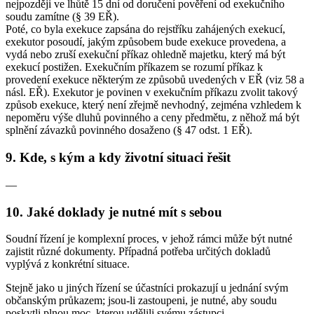
nejpozději ve lhůtě 15 dní od doručení pověření od exekučního
soudu zamítne (§ 39 EŘ).
Poté, co byla exekuce zapsána do rejstříku zahájených exekucí,
exekutor posoudí, jakým způsobem bude exekuce provedena, a
vydá nebo zruší exekuční příkaz ohledně majetku, který má být
exekucí postižen. Exekučním příkazem se rozumí příkaz k
provedení exekuce některým ze způsobů uvedených v EŘ (viz 58 a
násl. EŘ). Exekutor je povinen v exekučním příkazu zvolit takový
způsob exekuce, který není zřejmě nevhodný, zejména vzhledem k
nepoměru výše dluhů povinného a ceny předmětu, z něhož má být
splnění závazků povinného dosaženo (§ 47 odst. 1 EŘ).
9. Kde, s kým a kdy životní situaci řešit
—
10. Jaké doklady je nutné mít s sebou
Soudní řízení je komplexní proces, v jehož rámci může být nutné
zajistit různé dokumenty. Případná potřeba určitých dokladů
vyplývá z konkrétní situace.
Stejně jako u jiných řízení se účastníci prokazují u jednání svým
občanským průkazem; jsou-li zastoupeni, je nutné, aby soudu
poskytli plnou moc, kterou udělili svému zástupci.