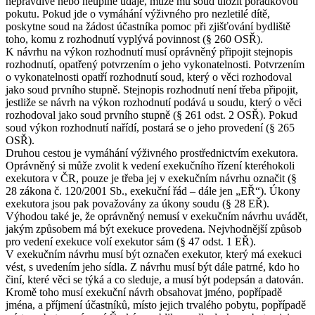
nepravdivé nebo neúplné údaje, může mu soud uložit pořádkovou
pokutu. Pokud jde o vymáhání výživného pro nezletilé dítě,
poskytne soud na žádost účastníka pomoc při zjišťování bydliště
toho, komu z rozhodnutí vyplývá povinnost (§ 260 OSŘ).
K návrhu na výkon rozhodnutí musí oprávněný připojit stejnopis
rozhodnutí, opatřený potvrzením o jeho vykonatelnosti. Potvrzením
o vykonatelnosti opatří rozhodnutí soud, který o věci rozhodoval
jako soud prvního stupně. Stejnopis rozhodnutí není třeba připojit,
jestliže se návrh na výkon rozhodnutí podává u soudu, který o věci
rozhodoval jako soud prvního stupně (§ 261 odst. 2 OSŘ). Pokud
soud výkon rozhodnutí nařídí, postará se o jeho provedení (§ 265
OSŘ).
Druhou cestou je vymáhání výživného prostřednictvím exekutora.
Oprávněný si může zvolit k vedení exekučního řízení kteréhokoli
exekutora v ČR, pouze je třeba jej v exekučním návrhu označit (§
28 zákona č. 120/2001 Sb., exekuční řád – dále jen „EŘ“). Úkony
exekutora jsou pak považovány za úkony soudu (§ 28 EŘ).
Výhodou také je, že oprávněný nemusí v exekučním návrhu uvádět,
jakým způsobem má být exekuce provedena. Nejvhodnější způsob
pro vedení exekuce volí exekutor sám (§ 47 odst. 1 EŘ).
V exekučním návrhu musí být označen exekutor, který má exekuci
vést, s uvedením jeho sídla. Z návrhu musí být dále patrné, kdo ho
činí, které věci se týká a co sleduje, a musí být podepsán a datován.
Kromě toho musí exekuční návrh obsahovat jméno, popřípadě
jména, a příjmení účastníků, místo jejich trvalého pobytu, popřípadě