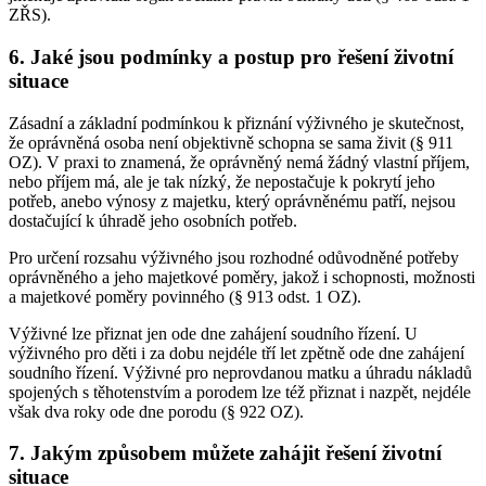
ZŘS).
6. Jaké jsou podmínky a postup pro řešení životní
situace
Zásadní a základní podmínkou k přiznání výživného je skutečnost,
že oprávněná osoba není objektivně schopna se sama živit (§ 911
OZ). V praxi to znamená, že oprávněný nemá žádný vlastní příjem,
nebo příjem má, ale je tak nízký, že nepostačuje k pokrytí jeho
potřeb, anebo výnosy z majetku, který oprávněnému patří, nejsou
dostačující k úhradě jeho osobních potřeb.
Pro určení rozsahu výživného jsou rozhodné odůvodněné potřeby
oprávněného a jeho majetkové poměry, jakož i schopnosti, možnosti
a majetkové poměry povinného (§ 913 odst. 1 OZ).
Výživné lze přiznat jen ode dne zahájení soudního řízení. U
výživného pro děti i za dobu nejdéle tří let zpětně ode dne zahájení
soudního řízení. Výživné pro neprovdanou matku a úhradu nákladů
spojených s těhotenstvím a porodem lze též přiznat i nazpět, nejdéle
však dva roky ode dne porodu (§ 922 OZ).
7. Jakým způsobem můžete zahájit řešení životní
situace