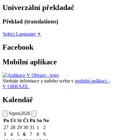
Univerzální překladač
Překlad (translations)
Select Language
▼
Facebook
Mobilní aplikace
Sledujte informace z našeho webu v
mobilní aplikaci –
V OBRAZE.
Kalendář
Srpen
2026
Po
Út
St
Čt
Pá
So
Ne
27
28
29
30
31
1
2
3
4
5
6
7
8
9