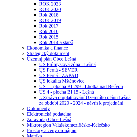
ROK 2023
ROK 2020
Rok 2018
ROK 2019
Rok 2017
Rok 2016
Rok 2015
Rok 2014 a starší
Ekonomika a finance
Strategický dokument
Územní plán Obce Lešná
ÚS Průmyslová zóna - Lešná
ÚS Perná - SEVER
ÚS Perná - ZÁPAD
ÚS lokalita Mštěnovice
ÚS 1 - plocha BI 299 - Lhotka nad Bečvou
ÚS 4 - plocha BI 15 - Lešná
I. Zpráva o uplatňování Územního plánu Lešná
za období 2020 - 2024 - návrh k projednání
Dokumenty
Elektronická podatelna
Zpravodaj Obce Lešná
Mikroregion Valašskomeziříčsko-Kelečsko
Prostory a ceny pronájmu
Matrika