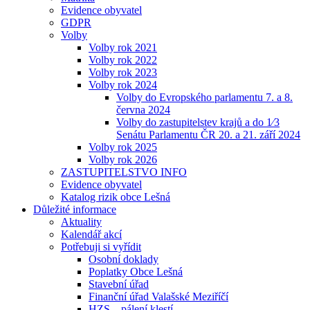
Evidence obyvatel
GDPR
Volby
Volby rok 2021
Volby rok 2022
Volby rok 2023
Volby rok 2024
Volby do Evropského parlamentu 7. a 8.
června 2024
Volby do zastupitelstev krajů a do 1⁄3
Senátu Parlamentu ČR 20. a 21. září 2024
Volby rok 2025
Volby rok 2026
ZASTUPITELSTVO INFO
Evidence obyvatel
Katalog rizik obce Lešná
Důležité informace
Aktuality
Kalendář akcí
Potřebuji si vyřídit
Osobní doklady
Poplatky Obce Lešná
Stavební úřad
Finanční úřad Valašské Meziříčí
HZS – pálení klestí