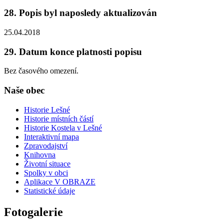
28. Popis byl naposledy aktualizován
25.04.2018
29. Datum konce platnosti popisu
Bez časového omezení.
Naše obec
Historie Lešné
Historie místních částí
Historie Kostela v Lešné
Interaktivní mapa
Zpravodajství
Knihovna
Životní situace
Spolky v obci
Aplikace V OBRAZE
Statistické údaje
Fotogalerie