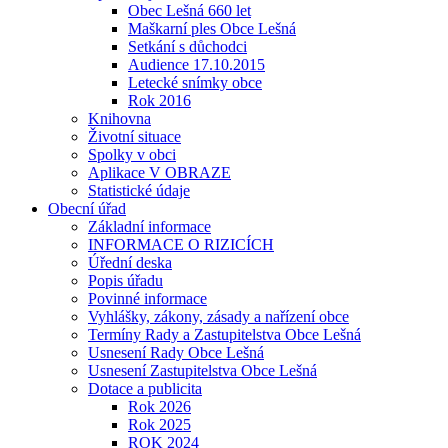
Obec Lešná 660 let
Maškarní ples Obce Lešná
Setkání s důchodci
Audience 17.10.2015
Letecké snímky obce
Rok 2016
Knihovna
Životní situace
Spolky v obci
Aplikace V OBRAZE
Statistické údaje
Obecní úřad
Základní informace
INFORMACE O RIZICÍCH
Úřední deska
Popis úřadu
Povinné informace
Vyhlášky, zákony, zásady a nařízení obce
Termíny Rady a Zastupitelstva Obce Lešná
Usnesení Rady Obce Lešná
Usnesení Zastupitelstva Obce Lešná
Dotace a publicita
Rok 2026
Rok 2025
ROK 2024