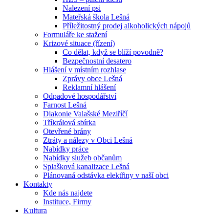
Nalezení psi
Mateřská škola Lešná
Příležitostný prodej alkoholických nápojů
Formuláře ke stažení
Krizové situace (řízení)
Co dělat, když se blíží povodně?
Bezpečnostní desatero
Hlášení v místním rozhlase
Zprávy obce Lešná
Reklamní hlášení
Odpadové hospodářství
Farnost Lešná
Diakonie Valašské Meziříčí
Tříkrálová sbírka
Otevřené brány
Ztráty a nálezy v Obci Lešná
Nabídky práce
Nabídky služeb občanům
Splašková kanalizace Lešná
Plánovaná odstávka elektřiny v naší obci
Kontakty
Kde nás najdete
Instituce, Firmy
Kultura