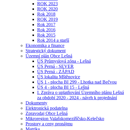
ROK 2023
ROK 2020
Rok 2018
ROK 2019
Rok 2017
Rok 2016
Rok 2015
Rok 2014 a starší
Ekonomika a finance
Strategický dokument
Územní plán Obce Lešná
ÚS Průmyslová zóna - Lešná
ÚS Perná - SEVER
ÚS Perná - ZÁPAD
ÚS lokalita Mštěnovice
ÚS 1 - plocha BI 299 - Lhotka nad Bečvou
ÚS 4 - plocha BI 15 - Lešná
I. Zpráva o uplatňování Územního plánu Lešná
za období 2020 - 2024 - návrh k projednání
Dokumenty
Elektronická podatelna
Zpravodaj Obce Lešná
Mikroregion Valašskomeziříčsko-Kelečsko
Prostory a ceny pronájmu
Matrika