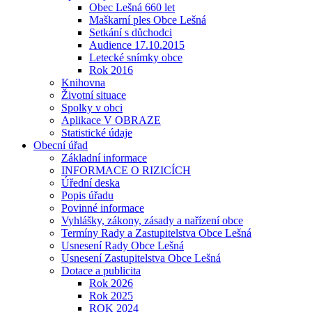
Obec Lešná 660 let
Maškarní ples Obce Lešná
Setkání s důchodci
Audience 17.10.2015
Letecké snímky obce
Rok 2016
Knihovna
Životní situace
Spolky v obci
Aplikace V OBRAZE
Statistické údaje
Obecní úřad
Základní informace
INFORMACE O RIZICÍCH
Úřední deska
Popis úřadu
Povinné informace
Vyhlášky, zákony, zásady a nařízení obce
Termíny Rady a Zastupitelstva Obce Lešná
Usnesení Rady Obce Lešná
Usnesení Zastupitelstva Obce Lešná
Dotace a publicita
Rok 2026
Rok 2025
ROK 2024