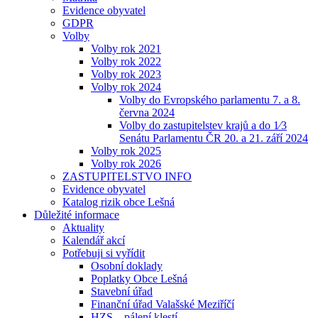
Evidence obyvatel
GDPR
Volby
Volby rok 2021
Volby rok 2022
Volby rok 2023
Volby rok 2024
Volby do Evropského parlamentu 7. a 8.
června 2024
Volby do zastupitelstev krajů a do 1⁄3
Senátu Parlamentu ČR 20. a 21. září 2024
Volby rok 2025
Volby rok 2026
ZASTUPITELSTVO INFO
Evidence obyvatel
Katalog rizik obce Lešná
Důležité informace
Aktuality
Kalendář akcí
Potřebuji si vyřídit
Osobní doklady
Poplatky Obce Lešná
Stavební úřad
Finanční úřad Valašské Meziříčí
HZS – pálení klestí