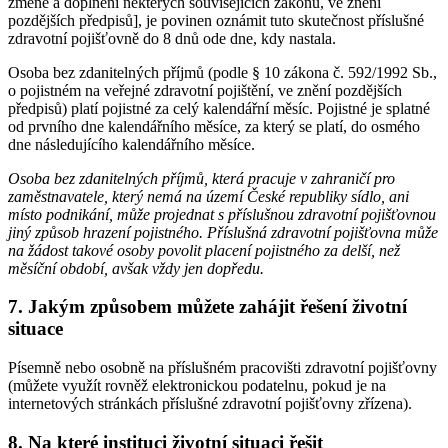
změně a doplnění některých souvisejících zákonů, ve znění
pozdějších předpisů], je povinen oznámit tuto skutečnost příslušné
zdravotní pojišťovně do 8 dnů ode dne, kdy nastala.
Osoba bez zdanitelných příjmů (podle § 10 zákona č. 592/1992 Sb.,
o pojistném na veřejné zdravotní pojištění, ve znění pozdějších
předpisů) platí pojistné za celý kalendářní měsíc. Pojistné je splatné
od prvního dne kalendářního měsíce, za který se platí, do osmého
dne následujícího kalendářního měsíce.
Osoba bez zdanitelných příjmů, která pracuje v zahraničí pro
zaměstnavatele, který nemá na území České republiky sídlo, ani
místo podnikání, může projednat s příslušnou zdravotní pojišťovnou
jiný způsob hrazení pojistného. Příslušná zdravotní pojišťovna může
na žádost takové osoby povolit placení pojistného za delší, než
měsíční období, avšak vždy jen dopředu.
7. Jakým způsobem můžete zahájit řešení životní
situace
Písemně nebo osobně na příslušném pracovišti zdravotní pojišťovny
(můžete využít rovněž elektronickou podatelnu, pokud je na
internetových stránkách příslušné zdravotní pojišťovny zřízena).
8. Na které instituci životní situaci řešit