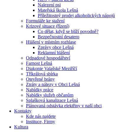
Nalezení psi
Mateřská škola Lešná
Příležitostný prodej alkoholických nápojů
Formuláře ke stažení
Krizové situace (řízení)
Co dělat, když se blíží povodně?
Bezpečnostní desatero
Hlášení v místním rozhlase
Zprávy obce Lešná
Reklamní hlášení
Odpadové hospodářství
Farnost Lešná
Diakonie Valašské Meziříčí
Tříkrálová sbírka
Otevřené brány
Ztráty a nálezy v Obci Lešná
Nabídky práce
Nabídky služeb občanům
Splašková kanalizace Lešná
Plánovaná odstávka elektřiny v naší obci
Kontakty
Kde nás najdete
Instituce, Firmy
Kultura