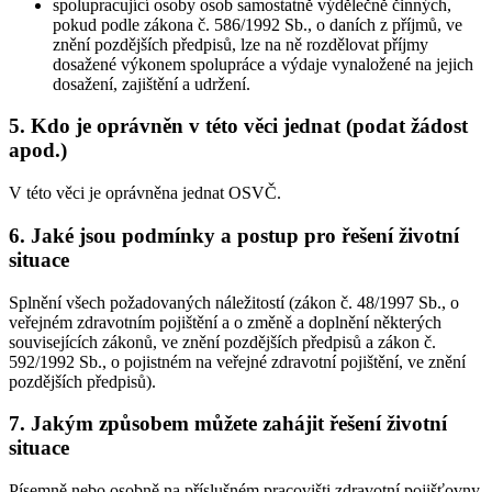
spolupracující osoby osob samostatně výdělečně činných,
pokud podle zákona č. 586/1992 Sb., o daních z příjmů, ve
znění pozdějších předpisů, lze na ně rozdělovat příjmy
dosažené výkonem spolupráce a výdaje vynaložené na jejich
dosažení, zajištění a udržení.
5. Kdo je oprávněn v této věci jednat (podat žádost
apod.)
V této věci je oprávněna jednat OSVČ.
6. Jaké jsou podmínky a postup pro řešení životní
situace
Splnění všech požadovaných náležitostí (zákon č. 48/1997 Sb., o
veřejném zdravotním pojištění a o změně a doplnění některých
souvisejících zákonů, ve znění pozdějších předpisů a zákon č.
592/1992 Sb., o pojistném na veřejné zdravotní pojištění, ve znění
pozdějších předpisů).
7. Jakým způsobem můžete zahájit řešení životní
situace
Písemně nebo osobně na příslušném pracovišti zdravotní pojišťovny