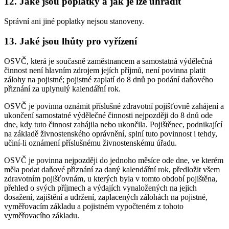
12. Jaké jsou poplatky a jak je lze uhradit
Správní ani jiné poplatky nejsou stanoveny.
13. Jaké jsou lhůty pro vyřízení
OSVČ, která je současně zaměstnancem a samostatná výdělečná
činnost není hlavním zdrojem jejích příjmů, není povinna platit
zálohy na pojistné; pojistné zaplatí do 8 dnů po podání daňového
přiznání za uplynulý kalendářní rok.
OSVČ je povinna oznámit příslušné zdravotní pojišťovně zahájení a
ukončení samostatné výdělečné činnosti nejpozději do 8 dnů ode
dne, kdy tuto činnost zahájila nebo ukončila. Pojištěnec, podnikající
na základě živnostenského oprávnění, splní tuto povinnost i tehdy,
učiní-li oznámení příslušnému živnostenskému úřadu.
OSVČ je povinna nejpozději do jednoho měsíce ode dne, ve kterém
měla podat daňové přiznání za daný kalendářní rok, předložit všem
zdravotním pojišťovnám, u kterých byla v tomto období pojištěna,
přehled o svých příjmech a výdajích vynaložených na jejich
dosažení, zajištění a udržení, zaplacených zálohách na pojistné,
vyměřovacím základu a pojistném vypočteném z tohoto
vyměřovacího základu.