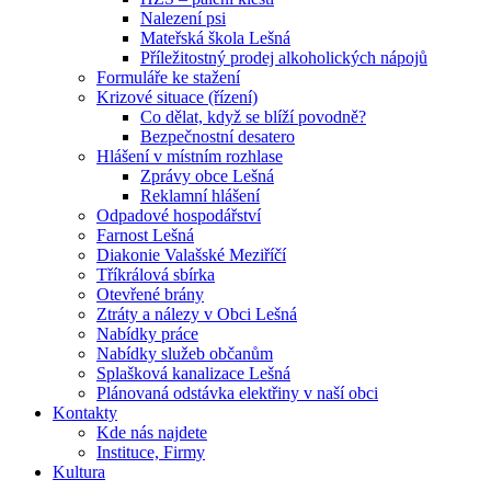
Nalezení psi
Mateřská škola Lešná
Příležitostný prodej alkoholických nápojů
Formuláře ke stažení
Krizové situace (řízení)
Co dělat, když se blíží povodně?
Bezpečnostní desatero
Hlášení v místním rozhlase
Zprávy obce Lešná
Reklamní hlášení
Odpadové hospodářství
Farnost Lešná
Diakonie Valašské Meziříčí
Tříkrálová sbírka
Otevřené brány
Ztráty a nálezy v Obci Lešná
Nabídky práce
Nabídky služeb občanům
Splašková kanalizace Lešná
Plánovaná odstávka elektřiny v naší obci
Kontakty
Kde nás najdete
Instituce, Firmy
Kultura