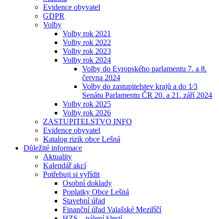
Evidence obyvatel
GDPR
Volby
Volby rok 2021
Volby rok 2022
Volby rok 2023
Volby rok 2024
Volby do Evropského parlamentu 7. a 8.
června 2024
Volby do zastupitelstev krajů a do 1⁄3
Senátu Parlamentu ČR 20. a 21. září 2024
Volby rok 2025
Volby rok 2026
ZASTUPITELSTVO INFO
Evidence obyvatel
Katalog rizik obce Lešná
Důležité informace
Aktuality
Kalendář akcí
Potřebuji si vyřídit
Osobní doklady
Poplatky Obce Lešná
Stavební úřad
Finanční úřad Valašské Meziříčí
HZS – pálení klestí