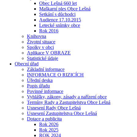
Obec Lešná 660 let
Maškarní ples Obce Lešná
Setkání s důchodci
Audience 17.10.2015
Letecké snímky obce
Rok 2016
Knihovna
Životní situace
Spolky v obci
Aplikace V OBRAZE
Statistické údaje
Obecní úřad
Základní informace
INFORMACE O RIZICÍCH
Úřední deska
Popis úřadu
Povinné informace
Vyhlášky, zákony, zásady a nařízení obce
Termíny Rady a Zastupitelstva Obce Lešná
Usnesení Rady Obce Lešná
Usnesení Zastupitelstva Obce Lešná
Dotace a publicita
Rok 2026
Rok 2025
ROK 2024