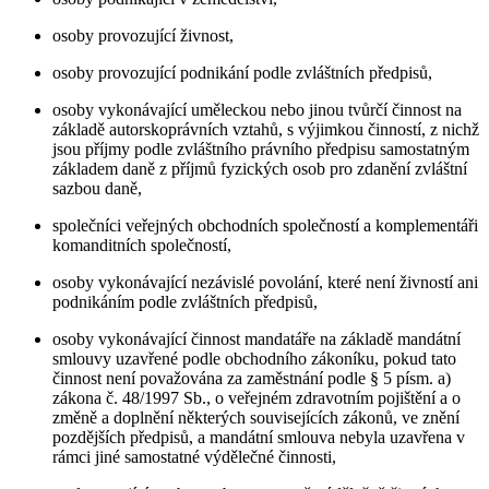
osoby provozující živnost,
osoby provozující podnikání podle zvláštních předpisů,
osoby vykonávající uměleckou nebo jinou tvůrčí činnost na
základě autorskoprávních vztahů, s výjimkou činností, z nichž
jsou příjmy podle zvláštního právního předpisu samostatným
základem daně z příjmů fyzických osob pro zdanění zvláštní
sazbou daně,
společníci veřejných obchodních společností a komplementáři
komanditních společností,
osoby vykonávající nezávislé povolání, které není živností ani
podnikáním podle zvláštních předpisů,
osoby vykonávající činnost mandatáře na základě mandátní
smlouvy uzavřené podle obchodního zákoníku, pokud tato
činnost není považována za zaměstnání podle § 5 písm. a)
zákona č. 48/1997 Sb., o veřejném zdravotním pojištění a o
změně a doplnění některých souvisejících zákonů, ve znění
pozdějších předpisů, a mandátní smlouva nebyla uzavřena v
rámci jiné samostatné výdělečné činnosti,