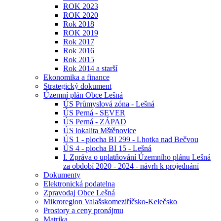
ROK 2023
ROK 2020
Rok 2018
ROK 2019
Rok 2017
Rok 2016
Rok 2015
Rok 2014 a starší
Ekonomika a finance
Strategický dokument
Územní plán Obce Lešná
ÚS Průmyslová zóna - Lešná
ÚS Perná - SEVER
ÚS Perná - ZÁPAD
ÚS lokalita Mštěnovice
ÚS 1 - plocha BI 299 - Lhotka nad Bečvou
ÚS 4 - plocha BI 15 - Lešná
I. Zpráva o uplatňování Územního plánu Lešná
za období 2020 - 2024 - návrh k projednání
Dokumenty
Elektronická podatelna
Zpravodaj Obce Lešná
Mikroregion Valašskomeziříčsko-Kelečsko
Prostory a ceny pronájmu
Matrika