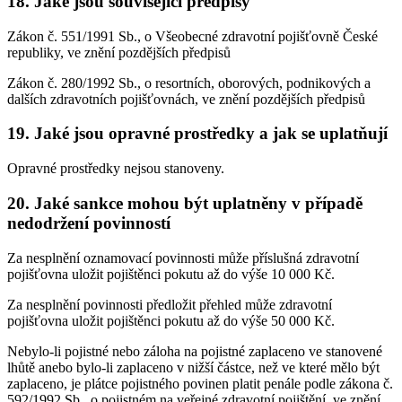
18. Jaké jsou související předpisy
Zákon č. 551/1991 Sb., o Všeobecné zdravotní pojišťovně České
republiky, ve znění pozdějších předpisů
Zákon č. 280/1992 Sb., o resortních, oborových, podnikových a
dalších zdravotních pojišťovnách, ve znění pozdějších předpisů
19. Jaké jsou opravné prostředky a jak se uplatňují
Opravné prostředky nejsou stanoveny.
20. Jaké sankce mohou být uplatněny v případě
nedodržení povinností
Za nesplnění oznamovací povinnosti může příslušná zdravotní
pojišťovna uložit pojištěnci pokutu až do výše 10 000 Kč.
Za nesplnění povinnosti předložit přehled může zdravotní
pojišťovna uložit pojištěnci pokutu až do výše 50 000 Kč.
Nebylo-li pojistné nebo záloha na pojistné zaplaceno ve stanovené
lhůtě anebo bylo-li zaplaceno v nižší částce, než ve které mělo být
zaplaceno, je plátce pojistného povinen platit penále podle zákona č.
592/1992 Sb., o pojistném na veřejné zdravotní pojištění, ve znění