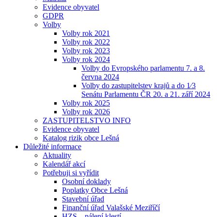
Evidence obyvatel
GDPR
Volby
Volby rok 2021
Volby rok 2022
Volby rok 2023
Volby rok 2024
Volby do Evropského parlamentu 7. a 8.
června 2024
Volby do zastupitelstev krajů a do 1⁄3
Senátu Parlamentu ČR 20. a 21. září 2024
Volby rok 2025
Volby rok 2026
ZASTUPITELSTVO INFO
Evidence obyvatel
Katalog rizik obce Lešná
Důležité informace
Aktuality
Kalendář akcí
Potřebuji si vyřídit
Osobní doklady
Poplatky Obce Lešná
Stavební úřad
Finanční úřad Valašské Meziříčí
HZS – pálení klestí