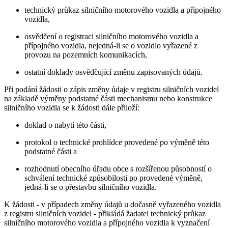
technický průkaz silničního motorového vozidla a přípojného
vozidla,
osvědčení o registraci silničního motorového vozidla a
přípojného vozidla, nejedná-li se o vozidlo vyřazené z
provozu na pozemních komunikacích,
ostatní doklady osvědčující změnu zapisovaných údajů.
Při podání žádosti o zápis změny údaje v registru silničních vozidel
na základě výměny podstatné části mechanismu nebo konstrukce
silničního vozidla se k žádosti dále přiloží:
doklad o nabytí této části,
protokol o technické prohlídce provedené po výměně této
podstatné části a
rozhodnutí obecního úřadu obce s rozšířenou působností o
schválení technické způsobilosti po provedené výměně,
jedná-li se o přestavbu silničního vozidla.
K žádosti - v případech změny údajů u dočasně vyřazeného vozidla
z registru silničních vozidel - přikládá žadatel technický průkaz
silničního motorového vozidla a přípojného vozidla k vyznačení