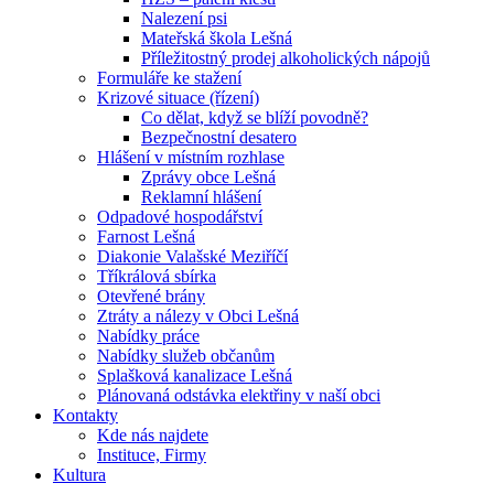
Nalezení psi
Mateřská škola Lešná
Příležitostný prodej alkoholických nápojů
Formuláře ke stažení
Krizové situace (řízení)
Co dělat, když se blíží povodně?
Bezpečnostní desatero
Hlášení v místním rozhlase
Zprávy obce Lešná
Reklamní hlášení
Odpadové hospodářství
Farnost Lešná
Diakonie Valašské Meziříčí
Tříkrálová sbírka
Otevřené brány
Ztráty a nálezy v Obci Lešná
Nabídky práce
Nabídky služeb občanům
Splašková kanalizace Lešná
Plánovaná odstávka elektřiny v naší obci
Kontakty
Kde nás najdete
Instituce, Firmy
Kultura