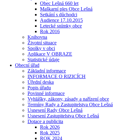
Obec Lešná 660 let
Maškarní ples Obce Lešná
Setkání s důchodci
Audience 17.10.2015
Letecké snímky obce
Rok 2016
Knihovna
Životní situace
Spolky v obci
Aplikace V OBRAZE
Statistické údaje
Obecní úřad
Základní informace
INFORMACE O RIZICÍCH
Úřední deska
Popis úřadu
Povinné informace
Vyhlášky, zákony, zásady a nařízení obce
Termíny Rady a Zastupitelstva Obce Lešná
Usnesení Rady Obce Lešná
Usnesení Zastupitelstva Obce Lešná
Dotace a publicita
Rok 2026
Rok 2025
ROK 2024