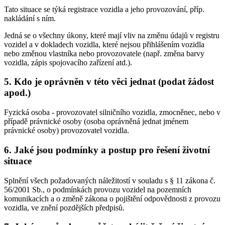
Tato situace se týká registrace vozidla a jeho provozování, příp.
nakládání s ním.
Jedná se o všechny úkony, které mají vliv na změnu údajů v registru
vozidel a v dokladech vozidla, které nejsou přihlášením vozidla
nebo změnou vlastníka nebo provozovatele (např. změna barvy
vozidla, zápis spojovacího zařízení atd.).
5. Kdo je oprávněn v této věci jednat (podat žádost
apod.)
Fyzická osoba - provozovatel silničního vozidla, zmocněnec, nebo v
případě právnické osoby (osoba oprávněná jednat jménem
právnické osoby) provozovatel vozidla.
6. Jaké jsou podmínky a postup pro řešení životní
situace
Splnění všech požadovaných náležitostí v souladu s § 11 zákona č.
56/2001 Sb., o podmínkách provozu vozidel na pozemních
komunikacích a o změně zákona o pojištění odpovědnosti z provozu
vozidla, ve znění pozdějších předpisů.