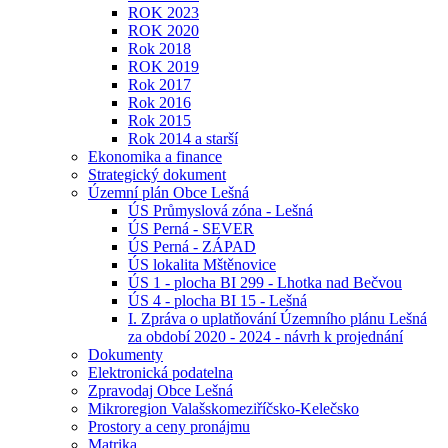
ROK 2023
ROK 2020
Rok 2018
ROK 2019
Rok 2017
Rok 2016
Rok 2015
Rok 2014 a starší
Ekonomika a finance
Strategický dokument
Územní plán Obce Lešná
ÚS Průmyslová zóna - Lešná
ÚS Perná - SEVER
ÚS Perná - ZÁPAD
ÚS lokalita Mštěnovice
ÚS 1 - plocha BI 299 - Lhotka nad Bečvou
ÚS 4 - plocha BI 15 - Lešná
I. Zpráva o uplatňování Územního plánu Lešná
za období 2020 - 2024 - návrh k projednání
Dokumenty
Elektronická podatelna
Zpravodaj Obce Lešná
Mikroregion Valašskomeziříčsko-Kelečsko
Prostory a ceny pronájmu
Matrika