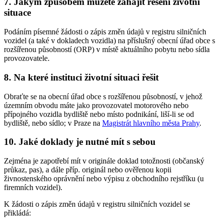
7. Jakým způsobem můžete zahájit řešení životní
situace
Podáním písemné žádosti o zápis změn údajů v registru silničních
vozidel (a také v dokladech vozidla) na příslušný obecní úřad obce s
rozšířenou působností (ORP) v místě aktuálního pobytu nebo sídla
provozovatele.
8. Na které instituci životní situaci řešit
Obraťte se na obecní úřad obce s rozšířenou působností, v jehož
územním obvodu máte jako provozovatel motorového nebo
přípojného vozidla bydliště nebo místo podnikání, liší-li se od
bydliště, nebo sídlo; v Praze na
Magistrát hlavního města Prahy
.
10. Jaké doklady je nutné mít s sebou
Zejména je zapotřebí mít v originále doklad totožnosti (občanský
průkaz, pas), a dále příp. originál nebo ověřenou kopii
živnostenského oprávnění nebo výpisu z obchodního rejstříku (u
firemních vozidel).
K žádosti o zápis změn údajů v registru silničních vozidel se
přikládá: