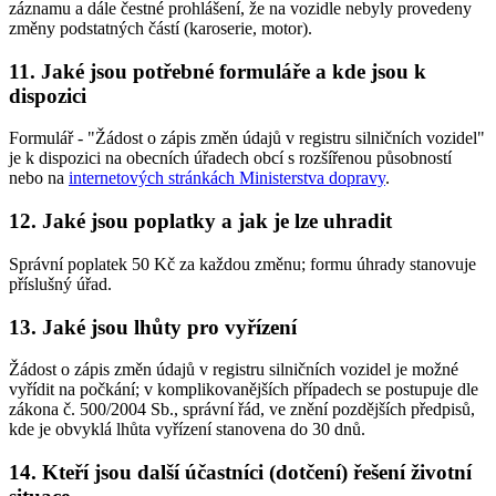
záznamu a dále čestné prohlášení, že na vozidle nebyly provedeny
změny podstatných částí (karoserie, motor).
11. Jaké jsou potřebné formuláře a kde jsou k
dispozici
Formulář - "Žádost o zápis změn údajů v registru silničních vozidel"
je k dispozici na obecních úřadech obcí s rozšířenou působností
nebo na
internetových stránkách Ministerstva dopravy
.
12. Jaké jsou poplatky a jak je lze uhradit
Správní poplatek 50 Kč za každou změnu; formu úhrady stanovuje
příslušný úřad.
13. Jaké jsou lhůty pro vyřízení
Žádost o zápis změn údajů v registru silničních vozidel je možné
vyřídit na počkání; v komplikovanějších případech se postupuje dle
zákona č. 500/2004 Sb., správní řád, ve znění pozdějších předpisů,
kde je obvyklá lhůta vyřízení stanovena do 30 dnů.
14. Kteří jsou další účastníci (dotčení) řešení životní