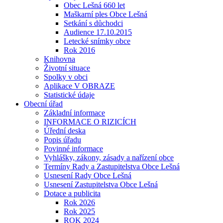
Obec Lešná 660 let
Maškarní ples Obce Lešná
Setkání s důchodci
Audience 17.10.2015
Letecké snímky obce
Rok 2016
Knihovna
Životní situace
Spolky v obci
Aplikace V OBRAZE
Statistické údaje
Obecní úřad
Základní informace
INFORMACE O RIZICÍCH
Úřední deska
Popis úřadu
Povinné informace
Vyhlášky, zákony, zásady a nařízení obce
Termíny Rady a Zastupitelstva Obce Lešná
Usnesení Rady Obce Lešná
Usnesení Zastupitelstva Obce Lešná
Dotace a publicita
Rok 2026
Rok 2025
ROK 2024