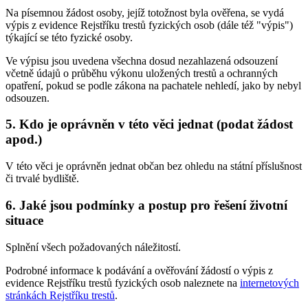
Na písemnou žádost osoby, jejíž totožnost byla ověřena, se vydá
výpis z evidence Rejstříku trestů fyzických osob (dále též "výpis")
týkající se této fyzické osoby.
Ve výpisu jsou uvedena všechna dosud nezahlazená odsouzení
včetně údajů o průběhu výkonu uložených trestů a ochranných
opatření, pokud se podle zákona na pachatele nehledí, jako by nebyl
odsouzen.
5. Kdo je oprávněn v této věci jednat (podat žádost
apod.)
V této věci je oprávněn jednat občan bez ohledu na státní příslušnost
či trvalé bydliště.
6. Jaké jsou podmínky a postup pro řešení životní
situace
Splnění všech požadovaných náležitostí.
Podrobné informace k podávání a ověřování žádostí o výpis z
evidence Rejstříku trestů fyzických osob naleznete na
internetových
stránkách Rejstříku trestů
.