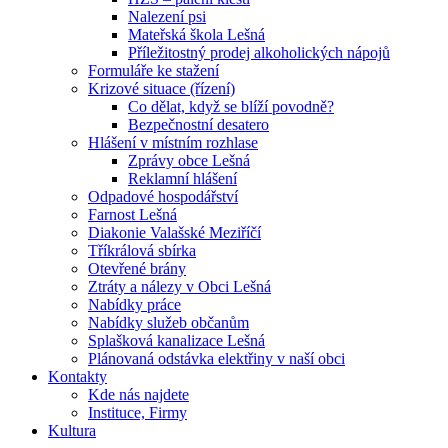
Nalezení psi
Mateřská škola Lešná
Příležitostný prodej alkoholických nápojů
Formuláře ke stažení
Krizové situace (řízení)
Co dělat, když se blíží povodně?
Bezpečnostní desatero
Hlášení v místním rozhlase
Zprávy obce Lešná
Reklamní hlášení
Odpadové hospodářství
Farnost Lešná
Diakonie Valašské Meziříčí
Tříkrálová sbírka
Otevřené brány
Ztráty a nálezy v Obci Lešná
Nabídky práce
Nabídky služeb občanům
Splašková kanalizace Lešná
Plánovaná odstávka elektřiny v naší obci
Kontakty
Kde nás najdete
Instituce, Firmy
Kultura