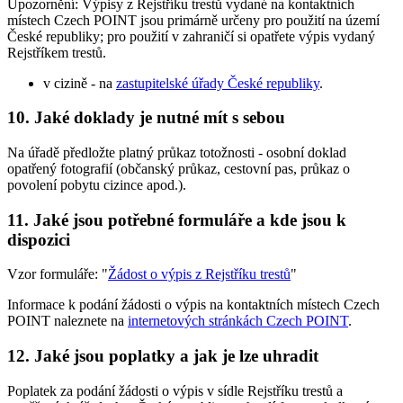
Upozornění: Výpisy z Rejstříku trestů vydané na kontaktních
místech Czech POINT jsou primárně určeny pro použití na území
České republiky; pro použití v zahraničí si opatřete výpis vydaný
Rejstříkem trestů.
v cizině - na
zastupitelské úřady České republiky
.
10. Jaké doklady je nutné mít s sebou
Na úřadě předložte platný průkaz totožnosti - osobní doklad
opatřený fotografií (občanský průkaz, cestovní pas, průkaz o
povolení pobytu cizince apod.).
11. Jaké jsou potřebné formuláře a kde jsou k
dispozici
Vzor formuláře: "
Žádost o výpis z Rejstříku trestů
"
Informace k podání žádosti o výpis na kontaktních místech Czech
POINT naleznete na
internetových stránkách Czech POINT
.
12. Jaké jsou poplatky a jak je lze uhradit
Poplatek za podání žádosti o výpis v sídle Rejstříku trestů a