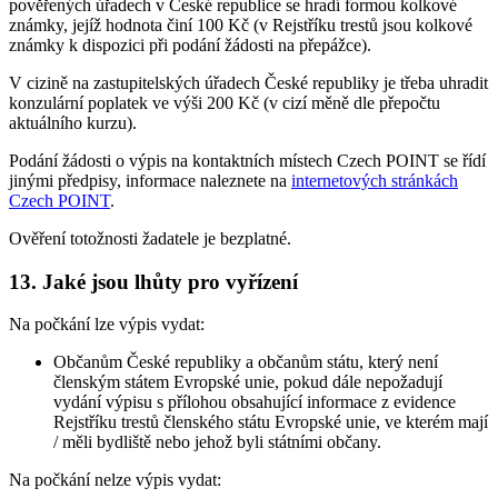
pověřených úřadech v České republice se hradí formou kolkové
známky, jejíž hodnota činí 100 Kč (v Rejstříku trestů jsou kolkové
známky k dispozici při podání žádosti na přepážce).
V cizině na zastupitelských úřadech České republiky je třeba uhradit
konzulární poplatek ve výši 200 Kč (v cizí měně dle přepočtu
aktuálního kurzu).
Podání žádosti o výpis na kontaktních místech Czech POINT se řídí
jinými předpisy, informace naleznete na
internetových stránkách
Czech POINT
.
Ověření totožnosti žadatele je bezplatné.
13. Jaké jsou lhůty pro vyřízení
Na počkání lze výpis vydat:
Občanům České republiky a občanům státu, který není
členským státem Evropské unie, pokud dále nepožadují
vydání výpisu s přílohou obsahující informace z evidence
Rejstříku trestů členského státu Evropské unie, ve kterém mají
/ měli bydliště nebo jehož byli státními občany.
Na počkání nelze výpis vydat: