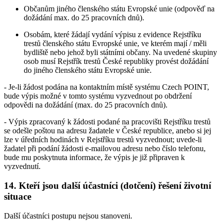
Občanům jiného členského státu Evropské unie (odpověď na
dožádání max. do 25 pracovních dnů).
Osobám, které žádají vydání výpisu z evidence Rejstříku
trestů členského státu Evropské unie, ve kterém mají / měli
bydliště nebo jehož byli státními občany. Na uvedené skupiny
osob musí Rejstřík trestů České republiky provést dožádání
do jiného členského státu Evropské unie.
- Je-li žádost podána na kontaktním místě systému Czech POINT,
bude výpis možné v tomto systému vyzvednout po obdržení
odpovědi na dožádání (max. do 25 pracovních dnů).
- Výpis zpracovaný k žádosti podané na pracovišti Rejstříku trestů
se odešle poštou na adresu žadatele v České republice, anebo si jej
lze v úředních hodinách v Rejstříku trestů vyzvednout; uvede-li
žadatel při podání žádosti e-mailovou adresu nebo číslo telefonu,
bude mu poskytnuta informace, že výpis je již připraven k
vyzvednutí.
14. Kteří jsou další účastníci (dotčení) řešení životní
situace
Další účastníci postupu nejsou stanoveni.