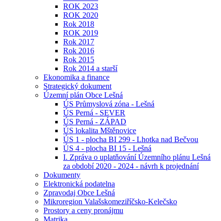
ROK 2023
ROK 2020
Rok 2018
ROK 2019
Rok 2017
Rok 2016
Rok 2015
Rok 2014 a starší
Ekonomika a finance
Strategický dokument
Územní plán Obce Lešná
ÚS Průmyslová zóna - Lešná
ÚS Perná - SEVER
ÚS Perná - ZÁPAD
ÚS lokalita Mštěnovice
ÚS 1 - plocha BI 299 - Lhotka nad Bečvou
ÚS 4 - plocha BI 15 - Lešná
I. Zpráva o uplatňování Územního plánu Lešná
za období 2020 - 2024 - návrh k projednání
Dokumenty
Elektronická podatelna
Zpravodaj Obce Lešná
Mikroregion Valašskomeziříčsko-Kelečsko
Prostory a ceny pronájmu
Matrika