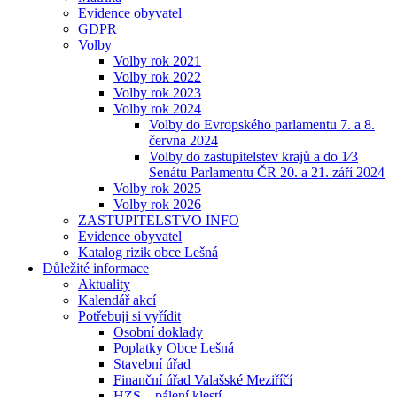
Evidence obyvatel
GDPR
Volby
Volby rok 2021
Volby rok 2022
Volby rok 2023
Volby rok 2024
Volby do Evropského parlamentu 7. a 8.
června 2024
Volby do zastupitelstev krajů a do 1⁄3
Senátu Parlamentu ČR 20. a 21. září 2024
Volby rok 2025
Volby rok 2026
ZASTUPITELSTVO INFO
Evidence obyvatel
Katalog rizik obce Lešná
Důležité informace
Aktuality
Kalendář akcí
Potřebuji si vyřídit
Osobní doklady
Poplatky Obce Lešná
Stavební úřad
Finanční úřad Valašské Meziříčí
HZS – pálení klestí