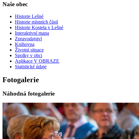
Naše obec
Historie Lešné
Historie místních částí
Historie Kostela v Lešné
Interaktivní mapa
Zpravodajství
Knihovna
Životní situace
Spolky v obci
Aplikace V OBRAZE
Statistické údaje
Fotogalerie
Náhodná fotogalerie