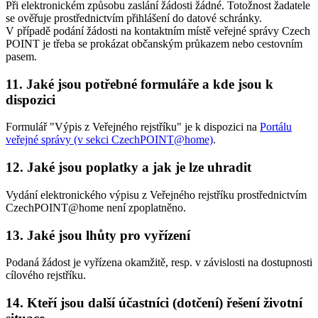
Při elektronickém způsobu zaslání žádosti žádné. Totožnost žadatele
se ověřuje prostřednictvím přihlášení do datové schránky.
V případě podání žádosti na kontaktním místě veřejné správy Czech
POINT je třeba se prokázat občanským průkazem nebo cestovním
pasem.
11. Jaké jsou potřebné formuláře a kde jsou k
dispozici
Formulář "Výpis z Veřejného rejstříku" je k dispozici na
Portálu
veřejné správy (v sekci CzechPOINT@home)
.
12. Jaké jsou poplatky a jak je lze uhradit
Vydání elektronického výpisu z Veřejného rejstříku prostřednictvím
CzechPOINT@home není zpoplatněno.
13. Jaké jsou lhůty pro vyřízení
Podaná žádost je vyřízena okamžitě, resp. v závislosti na dostupnosti
cílového rejstříku.
14. Kteří jsou další účastníci (dotčení) řešení životní