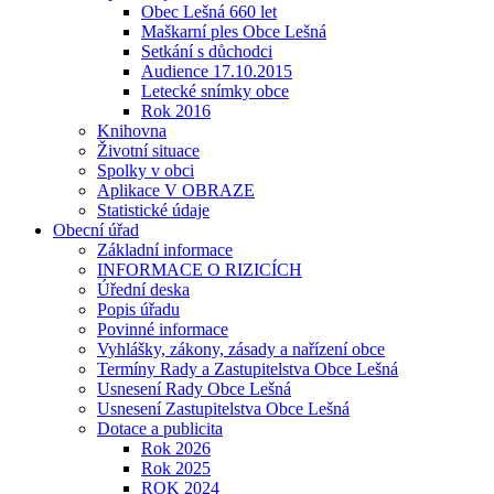
Obec Lešná 660 let
Maškarní ples Obce Lešná
Setkání s důchodci
Audience 17.10.2015
Letecké snímky obce
Rok 2016
Knihovna
Životní situace
Spolky v obci
Aplikace V OBRAZE
Statistické údaje
Obecní úřad
Základní informace
INFORMACE O RIZICÍCH
Úřední deska
Popis úřadu
Povinné informace
Vyhlášky, zákony, zásady a nařízení obce
Termíny Rady a Zastupitelstva Obce Lešná
Usnesení Rady Obce Lešná
Usnesení Zastupitelstva Obce Lešná
Dotace a publicita
Rok 2026
Rok 2025
ROK 2024