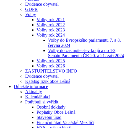
Evidence obyvatel
GDPR
Volby
Volby rok 2021
Volby rok 2022
Volby rok 2023
Volby rok 2024
Volby do Evropského parlamentu 7. a 8.
června 2024
Volby do zastupitelstev krajů a do 1⁄3
Senátu Parlamentu ČR 20. a 21. září 2024
Volby rok 2025
Volby rok 2026
ZASTUPITELSTVO INFO
Evidence obyvatel
Katalog rizik obce Lešná
Důležité informace
Aktuality
Kalendář akcí
Potřebuji si vyřídit
Osobní doklady
Poplatky Obce Lešná
Stavební úřad
Finanční úřad Valašské Meziříčí
HZS – pálení klestí