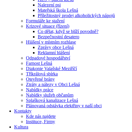
Nalezení psi
Mateřská škola Lešná
Příležitostný prodej alkoholických nápojů
Formuláře ke stažení
Krizové situace (řízení)
Co dělat, když se blíží povodně?
Bezpečnostní desatero
Hlášení v místním rozhlase
Zprávy obce Lešná
Reklamní hlášení
Odpadové hospodářství
Farnost Lešná
Diakonie Valašské Meziříčí
Tříkrálová sbírka
Otevřené brány
Ztráty a nálezy v Obci Lešná
Nabídky práce
Nabídky služeb občanům
Splašková kanalizace Lešná
Plánovaná odstávka elektřiny v naší obci
Kontakty
Kde nás najdete
Instituce, Firmy
Kultura