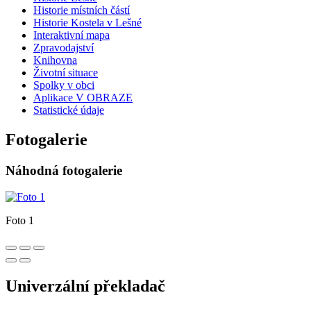
Historie místních částí
Historie Kostela v Lešné
Interaktivní mapa
Zpravodajství
Knihovna
Životní situace
Spolky v obci
Aplikace V OBRAZE
Statistické údaje
Fotogalerie
Náhodná fotogalerie
Foto 1
Univerzální překladač