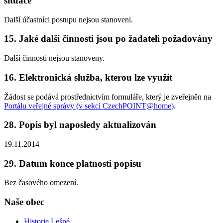
situace
Další účastníci postupu nejsou stanoveni.
15. Jaké další činnosti jsou po žadateli požadovány
Další činnosti nejsou stanoveny.
16. Elektronická služba, kterou lze využít
Žádost se podává prostřednictvím formuláře, který je zveřejněn na
Portálu veřejné správy (v sekci CzechPOINT@home)
.
28. Popis byl naposledy aktualizován
19.11.2014
29. Datum konce platnosti popisu
Bez časového omezení.
Naše obec
Historie Lešné