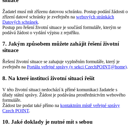
situace
Žadatel musí mít zřízenu datovou schránku. Postup podání žádosti o
zřízení datové schránky je zveřejněn na
webových stránkách
Datových schránek
.
Postup pro řešení životní situace je součástí formuláře, kterým se
podává žádost o vydání výpisu z rejstříku.
7. Jakým způsobem můžete zahájit řešení životní
situace
Řešení životní situace se zahajuje vyplněním formuláře, který je
zveřejněn na
Portálu veřejné správy (v sekci CzechPOINT@home)
.
8. Na které instituci životní situaci řešit
V této životní situaci nedochází k přímé komunikaci žadatele s
úřady státní správy. Žádost je podávána prostřednictvím webového
formuláře.
Žádost lze podat také přímo na
kontaktním místě veřejné správy
Czech POINT
.
10. Jaké doklady je nutné mít s sebou