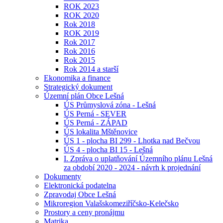
ROK 2023
ROK 2020
Rok 2018
ROK 2019
Rok 2017
Rok 2016
Rok 2015
Rok 2014 a starší
Ekonomika a finance
Strategický dokument
Územní plán Obce Lešná
ÚS Průmyslová zóna - Lešná
ÚS Perná - SEVER
ÚS Perná - ZÁPAD
ÚS lokalita Mštěnovice
ÚS 1 - plocha BI 299 - Lhotka nad Bečvou
ÚS 4 - plocha BI 15 - Lešná
I. Zpráva o uplatňování Územního plánu Lešná
za období 2020 - 2024 - návrh k projednání
Dokumenty
Elektronická podatelna
Zpravodaj Obce Lešná
Mikroregion Valašskomeziříčsko-Kelečsko
Prostory a ceny pronájmu
Matrika