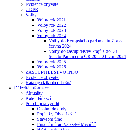
Evidence obyvatel
GDPR
Volby
Volby rok 2021
Volby rok 2022
Volby rok 2023
Volby rok 2024
Volby do Evropského parlamentu 7. a 8.
června 2024
Volby do zastupitelstev krajů a do 1⁄3
Senátu Parlamentu ČR 20. a 21. září 2024
Volby rok 2025
Volby rok 2026
ZASTUPITELSTVO INFO
Evidence obyvatel
Katalog rizik obce Lešná
Důležité informace
Aktuality
Kalendář akcí
Potřebuji si vyřídit
Osobní doklady
Poplatky Obce Lešná
Stavební úřad
Finanční úřad Valašské Meziříčí
HZS – pálení klestí