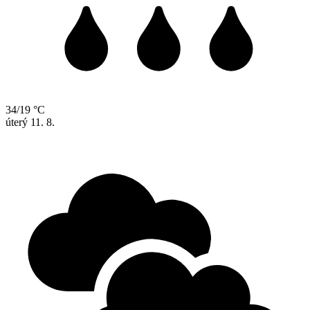
34/19 °C
úterý
11. 8.