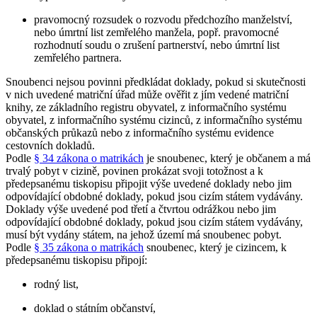
pravomocný rozsudek o rozvodu předchozího manželství,
nebo úmrtní list zemřelého manžela, popř. pravomocné
rozhodnutí soudu o zrušení partnerství, nebo úmrtní list
zemřelého partnera.
Snoubenci nejsou povinni předkládat doklady, pokud si skutečnosti
v nich uvedené matriční úřad může ověřit z jím vedené matriční
knihy, ze základního registru obyvatel, z informačního systému
obyvatel, z informačního systému cizinců, z informačního systému
občanských průkazů nebo z informačního systému evidence
cestovních dokladů.
Podle
§ 34 zákona o matrikách
je snoubenec, který je občanem a má
trvalý pobyt v cizině, povinen prokázat svoji totožnost a k
předepsanému tiskopisu připojit výše uvedené doklady nebo jim
odpovídající obdobné doklady, pokud jsou cizím státem vydávány.
Doklady výše uvedené pod třetí a čtvrtou odrážkou nebo jim
odpovídající obdobné doklady, pokud jsou cizím státem vydávány,
musí být vydány státem, na jehož území má snoubenec pobyt.
Podle
§ 35 zákona o matrikách
snoubenec, který je cizincem, k
předepsanému tiskopisu připojí:
rodný list,
doklad o státním občanství,