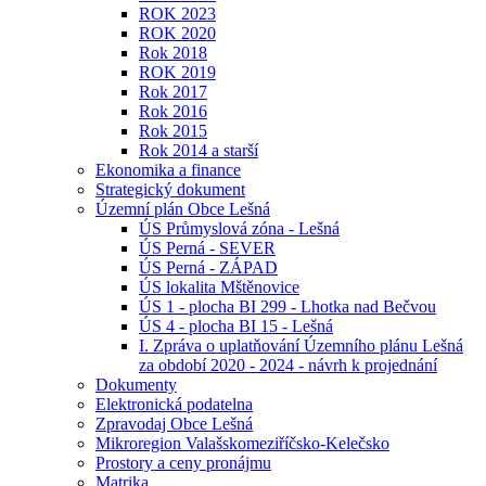
ROK 2023
ROK 2020
Rok 2018
ROK 2019
Rok 2017
Rok 2016
Rok 2015
Rok 2014 a starší
Ekonomika a finance
Strategický dokument
Územní plán Obce Lešná
ÚS Průmyslová zóna - Lešná
ÚS Perná - SEVER
ÚS Perná - ZÁPAD
ÚS lokalita Mštěnovice
ÚS 1 - plocha BI 299 - Lhotka nad Bečvou
ÚS 4 - plocha BI 15 - Lešná
I. Zpráva o uplatňování Územního plánu Lešná
za období 2020 - 2024 - návrh k projednání
Dokumenty
Elektronická podatelna
Zpravodaj Obce Lešná
Mikroregion Valašskomeziříčsko-Kelečsko
Prostory a ceny pronájmu
Matrika