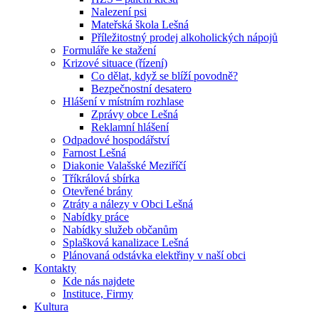
Nalezení psi
Mateřská škola Lešná
Příležitostný prodej alkoholických nápojů
Formuláře ke stažení
Krizové situace (řízení)
Co dělat, když se blíží povodně?
Bezpečnostní desatero
Hlášení v místním rozhlase
Zprávy obce Lešná
Reklamní hlášení
Odpadové hospodářství
Farnost Lešná
Diakonie Valašské Meziříčí
Tříkrálová sbírka
Otevřené brány
Ztráty a nálezy v Obci Lešná
Nabídky práce
Nabídky služeb občanům
Splašková kanalizace Lešná
Plánovaná odstávka elektřiny v naší obci
Kontakty
Kde nás najdete
Instituce, Firmy
Kultura