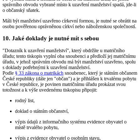
správního obvodu vybrané místo k uzavření manželství spadá, jde-li
o občanský sňatek.
Máli být manželství uzavřeno církevní formou, je nutné se obrátit na
osobu pověřenou oprávněnou církví nebo náboženskou společností.
10. Jaké doklady je nutné mít s sebou
"Dotazník k uzavření manželství", který obdržíte u matričního
úřadu; tento tiskopis vyplní oba snoubenci a předloží jej matričnímu
úřadu, v jehož správním obvodu má být manželství uzavřeno, spolu
s doklady potřebnými k uzavření manželství.
Podle
§ 33 zákona o matrikách
snoubenec, který je státním občanem
České republiky (dále jen "občan") a je přihlášen k trvalému pobytu
v České republice, je povinen matričnímu úřadu prokázat svou
totožnost a k výše uvedenému tiskopisu připojit:
rodný list,
doklad o státním občanství,
výpis údajů z informačního systému evidence obyvatel o
místě trvalého pobytu,
výpis z evidence obyvatel o osobním stavu,