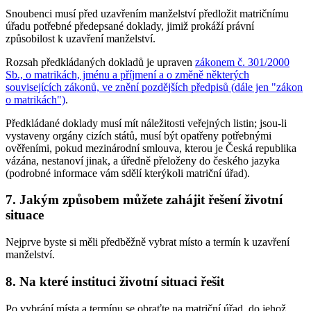
Snoubenci musí před uzavřením manželství předložit matričnímu
úřadu potřebné předepsané doklady, jimiž prokáží právní
způsobilost k uzavření manželství.
Rozsah předkládaných dokladů je upraven
zákonem č. 301/2000
Sb., o matrikách, jménu a příjmení a o změně některých
souvisejících zákonů, ve znění pozdějších předpisů (dále jen "zákon
o matrikách")
.
Předkládané doklady musí mít náležitosti veřejných listin; jsou-li
vystaveny orgány cizích států, musí být opatřeny potřebnými
ověřeními, pokud mezinárodní smlouva, kterou je Česká republika
vázána, nestanoví jinak, a úředně přeloženy do českého jazyka
(podrobné informace vám sdělí kterýkoli matriční úřad).
7. Jakým způsobem můžete zahájit řešení životní
situace
Nejprve byste si měli předběžně vybrat místo a termín k uzavření
manželství.
8. Na které instituci životní situaci řešit
Po vybrání místa a termínu se obraťte na matriční úřad, do jehož