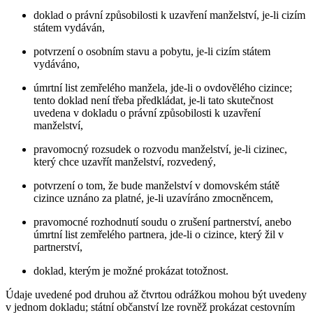
doklad o právní způsobilosti k uzavření manželství, je-li cizím
státem vydáván,
potvrzení o osobním stavu a pobytu, je-li cizím státem
vydáváno,
úmrtní list zemřelého manžela, jde-li o ovdovělého cizince;
tento doklad není třeba předkládat, je-li tato skutečnost
uvedena v dokladu o právní způsobilosti k uzavření
manželství,
pravomocný rozsudek o rozvodu manželství, je-li cizinec,
který chce uzavřít manželství, rozvedený,
potvrzení o tom, že bude manželství v domovském státě
cizince uznáno za platné, je-li uzavíráno zmocněncem,
pravomocné rozhodnutí soudu o zrušení partnerství, anebo
úmrtní list zemřelého partnera, jde-li o cizince, který žil v
partnerství,
doklad, kterým je možné prokázat totožnost.
Údaje uvedené pod druhou až čtvrtou odrážkou mohou být uvedeny
v jednom dokladu; státní občanství lze rovněž prokázat cestovním