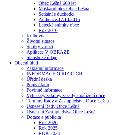
Obec Lešná 660 let
Maškarní ples Obce Lešná
Setkání s důchodci
Audience 17.10.2015
Letecké snímky obce
Rok 2016
Knihovna
Životní situace
Spolky v obci
Aplikace V OBRAZE
Statistické údaje
Obecní úřad
Základní informace
INFORMACE O RIZICÍCH
Úřední deska
Popis úřadu
Povinné informace
Vyhlášky, zákony, zásady a nařízení obce
Termíny Rady a Zastupitelstva Obce Lešná
Usnesení Rady Obce Lešná
Usnesení Zastupitelstva Obce Lešná
Dotace a publicita
Rok 2026
Rok 2025
ROK 2024