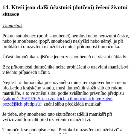
14. Kteří jsou další účastníci (dotčení) řešení životní
situace
Tlumočník
Pokud snoubenec (popř. snoubenci) nemluví nebo nerozumí česky,
nebo je snoubenec (popř. snoubenci) neslyšící nebo němý, je při
prohlášení o uzavření manželství nutná přítomnost tlumočníka.
Účast tlumočníka zajišťuje jeden ze snoubenců na vlastní náklady.
Bez přítomnosti tlumočníka nelze prohlášení o uzavření manželství
v těchto případech učinit.
Nejde-li o tlumočníka jmenovaného ministrem spravedlnosti nebo
předsedou krajského soudu, musí tlumočník složit slib do rukou
matrikáře, a to ve znění slibu podle zvláštního právního předpisu
(
zákon č. 36/1976 Sb., o znalcích a tlumočnících, ve znění
pozdějších předpisů
); znění slibu předkládá matrikář.
Je třeba, aby snoubenci tuto skutečnost sdělili matrikáři při
vyřizování formalit před uzavřením manželství.
Tlumočník se podepisuje na "Protokol o uzavření manželství" a