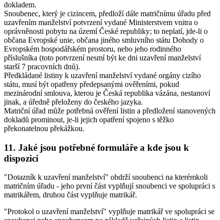
dokladem.
Snoubenec, který je cizincem
, předloží dále matričnímu úřadu před
uzavřením manželství potvrzení vydané Ministerstvem vnitra o
oprávněnosti pobytu na území České republiky; to neplatí, jde-li o
občana Evropské unie, občana jiného smluvního státu Dohody o
Evropském hospodářském prostoru, nebo jeho rodinného
příslušníka (toto potvrzení nesmí být ke dni uzavření manželství
starší 7 pracovních dnů).
Předkládané listiny k uzavření manželství vydané orgány cizího
státu, musí být opatřeny předepsanými ověřeními, pokud
mezinárodní smlouva, kterou je Česká republika vázána, nestanoví
jinak, a úředně přeloženy do českého jazyka.
Matriční úřad může potřebná ověření listin a předložení stanovených
dokladů prominout, je-li jejich opatření spojeno s těžko
překonatelnou překážkou.
11. Jaké jsou potřebné formuláře a kde jsou k
dispozici
"Dotazník k uzavření manželství" obdrží snoubenci na kterémkoli
matričním úřadu - jeho první část vyplňují snoubenci ve spolupráci s
matrikářem, druhou část vyplňuje matrikář.
"Protokol o uzavření manželství" vyplňuje matrikář ve spolupráci se