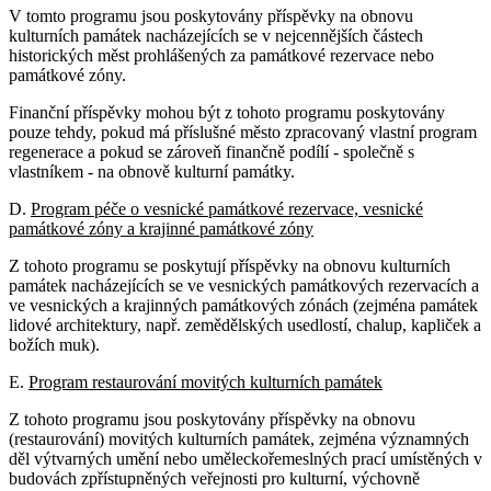
V tomto programu jsou poskytovány příspěvky na obnovu
kulturních památek nacházejících se v nejcennějších částech
historických měst prohlášených za památkové rezervace nebo
památkové zóny.
Finanční příspěvky mohou být z tohoto programu poskytovány
pouze tehdy, pokud má příslušné město zpracovaný vlastní program
regenerace a pokud se zároveň finančně podílí - společně s
vlastníkem - na obnově kulturní památky.
D.
Program péče o vesnické památkové rezervace, vesnické
památkové zóny a krajinné památkové zóny
Z tohoto programu se poskytují příspěvky na obnovu kulturních
památek nacházejících se ve vesnických památkových rezervacích a
ve vesnických a krajinných památkových zónách (zejména památek
lidové architektury, např. zemědělských usedlostí, chalup, kapliček a
božích muk).
E.
Program restaurování movitých kulturních památek
Z tohoto programu jsou poskytovány příspěvky na obnovu
(restaurování) movitých kulturních památek, zejména významných
děl výtvarných umění nebo uměleckořemeslných prací umístěných v
budovách zpřístupněných veřejnosti pro kulturní, výchovně