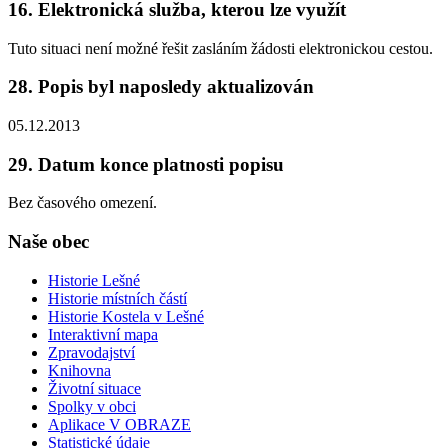
16. Elektronická služba, kterou lze využít
Tuto situaci není možné řešit zasláním žádosti elektronickou cestou.
28. Popis byl naposledy aktualizován
05.12.2013
29. Datum konce platnosti popisu
Bez časového omezení.
Naše obec
Historie Lešné
Historie místních částí
Historie Kostela v Lešné
Interaktivní mapa
Zpravodajství
Knihovna
Životní situace
Spolky v obci
Aplikace V OBRAZE
Statistické údaje