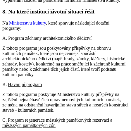
Vyplněním žádosti na příslušném formuláři Ministerstva kultury.
8. Na které instituci životní situaci řešit
Na
Ministerstvu kultury
, které spravuje následující dotační
programy:
A.
Program záchrany architektonického dědictví
Z tohoto programu jsou poskytovány příspěvky na obnovu
kulturních památek, které jsou nejcennější součástí
architektonického dědictví (např. hrady, zámky, kláštery, historické
zahrady, kostely), konkrétně na práce směřující k záchraně kulturní
památky nebo k záchraně těch jejích částí, které tvoří podstatu
kulturní památky.
B.
Havarijní program
Z tohoto programu poskytuje Ministerstvo kultury příspěvky na
zajištění nejnaléhavějších oprav nemovitých kulturních památek,
zejména na odstranění havarijního stavu střech a nosných konstrukcí
staveb - kulturních památek.
C.
Program regenerace městských památkových rezervací a
městských památkových zón