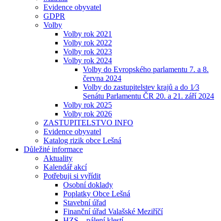
Evidence obyvatel
GDPR
Volby
Volby rok 2021
Volby rok 2022
Volby rok 2023
Volby rok 2024
Volby do Evropského parlamentu 7. a 8.
června 2024
Volby do zastupitelstev krajů a do 1⁄3
Senátu Parlamentu ČR 20. a 21. září 2024
Volby rok 2025
Volby rok 2026
ZASTUPITELSTVO INFO
Evidence obyvatel
Katalog rizik obce Lešná
Důležité informace
Aktuality
Kalendář akcí
Potřebuji si vyřídit
Osobní doklady
Poplatky Obce Lešná
Stavební úřad
Finanční úřad Valašské Meziříčí
HZS – pálení klestí