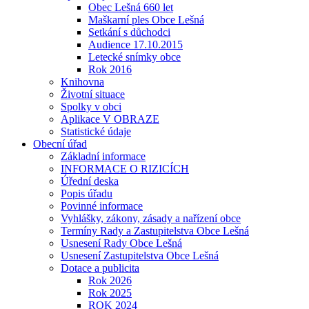
Obec Lešná 660 let
Maškarní ples Obce Lešná
Setkání s důchodci
Audience 17.10.2015
Letecké snímky obce
Rok 2016
Knihovna
Životní situace
Spolky v obci
Aplikace V OBRAZE
Statistické údaje
Obecní úřad
Základní informace
INFORMACE O RIZICÍCH
Úřední deska
Popis úřadu
Povinné informace
Vyhlášky, zákony, zásady a nařízení obce
Termíny Rady a Zastupitelstva Obce Lešná
Usnesení Rady Obce Lešná
Usnesení Zastupitelstva Obce Lešná
Dotace a publicita
Rok 2026
Rok 2025
ROK 2024