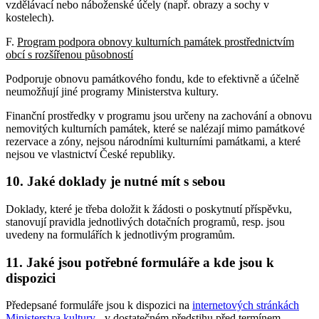
vzdělávací nebo náboženské účely (např. obrazy a sochy v
kostelech).
F.
Program podpora obnovy kulturních památek prostřednictvím
obcí s rozšířenou působností
Podporuje obnovu památkového fondu, kde to efektivně a účelně
neumožňují jiné programy Ministerstva kultury.
Finanční prostředky v programu jsou určeny na zachování a obnovu
nemovitých kulturních památek, které se nalézají mimo památkové
rezervace a zóny, nejsou národními kulturními památkami, a které
nejsou ve vlastnictví České republiky.
10. Jaké doklady je nutné mít s sebou
Doklady, které je třeba doložit k žádosti o poskytnutí příspěvku,
stanovují pravidla jednotlivých dotačních programů, resp. jsou
uvedeny na formulářích k jednotlivým programům.
11. Jaké jsou potřebné formuláře a kde jsou k
dispozici
Předepsané formuláře jsou k dispozici na
internetových stránkách
Ministerstva kultury
- v dostatečném předstihu před termínem