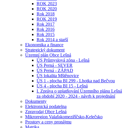
ROK 2023
ROK 2020
Rok 2018
ROK 2019
Rok 2017
Rok 2016
Rok 2015
Rok 2014 a starší
Ekonomika a finance
Strategický dokument
Územní plán Obce Lešná
ÚS Průmyslová zóna - Lešná
ÚS Perná - SEVER
ÚS Perná - ZÁPAD
ÚS lokalita Mštěnovice
ÚS 1 - plocha BI 299 - Lhotka nad Bečvou
ÚS 4 - plocha BI 15 - Lešná
I. Zpráva o uplatňování Územního plánu Lešná
za období 2020 - 2024 - návrh k projednání
Dokumenty
Elektronická podatelna
Zpravodaj Obce Lešná
Mikroregion Valašskomeziříčsko-Kelečsko
Prostory a ceny pronájmu
Matrika