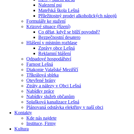
Nalezení psi
Mateřská škola Lešná
Příležitostný prodej alkoholických nápojů
Formuláře ke stažení
Krizové situace (řízení)
Co dělat, když se blíží povodně?
Bezpečnostní desatero
Hlášení v místním rozhlase
Zprávy obce Lešná
Reklamní hlášení
Odpadové hospodářství
Farnost Lešná
Diakonie Valašské Meziříčí
Tříkrálová sbírka
Otevřené brány
Ztráty a nálezy v Obci Lešná
Nabídky práce
Nabídky služeb občanům
Splašková kanalizace Lešná
Plánovaná odstávka elektřiny v naší obci
Kontakty
Kde nás najdete
Instituce, Firmy
Kultura