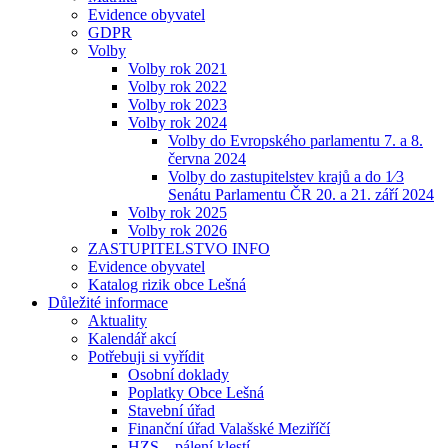
Evidence obyvatel
GDPR
Volby
Volby rok 2021
Volby rok 2022
Volby rok 2023
Volby rok 2024
Volby do Evropského parlamentu 7. a 8.
června 2024
Volby do zastupitelstev krajů a do 1⁄3
Senátu Parlamentu ČR 20. a 21. září 2024
Volby rok 2025
Volby rok 2026
ZASTUPITELSTVO INFO
Evidence obyvatel
Katalog rizik obce Lešná
Důležité informace
Aktuality
Kalendář akcí
Potřebuji si vyřídit
Osobní doklady
Poplatky Obce Lešná
Stavební úřad
Finanční úřad Valašské Meziříčí
HZS – pálení klestí