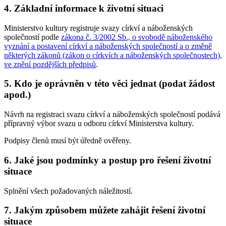
4. Základní informace k životní situaci
Ministerstvo kultury registruje svazy církví a náboženských
společností podle
zákona č. 3/2002 Sb., o svobodě náboženského
vyznání a postavení církví a náboženských společností a o změně
některých zákonů (zákon o církvích a náboženských společnostech),
ve znění pozdějších předpisů
.
5. Kdo je oprávněn v této věci jednat (podat žádost
apod.)
Návrh na registraci svazu církví a náboženských společností podává
přípravný výbor svazu u odboru církví Ministerstva kultury.
Podpisy členů musí být úředně ověřeny.
6. Jaké jsou podmínky a postup pro řešení životní
situace
Splnění všech požadovaných náležitostí.
7. Jakým způsobem můžete zahájit řešení životní
situace