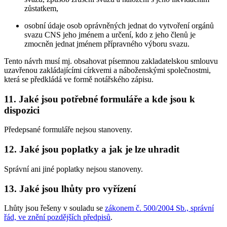
zůstatkem,
osobní údaje osob oprávněných jednat do vytvoření orgánů
svazu CNS jeho jménem a určení, kdo z jeho členů je
zmocněn jednat jménem přípravného výboru svazu.
Tento návrh musí mj. obsahovat písemnou zakladatelskou smlouvu
uzavřenou zakládajícími církvemi a náboženskými společnostmi,
která se předkládá ve formě notářského zápisu.
11. Jaké jsou potřebné formuláře a kde jsou k
dispozici
Předepsané formuláře nejsou stanoveny.
12. Jaké jsou poplatky a jak je lze uhradit
Správní ani jiné poplatky nejsou stanoveny.
13. Jaké jsou lhůty pro vyřízení
Lhůty jsou řešeny v souladu se
zákonem č. 500/2004 Sb., správní
řád, ve znění pozdějších předpisů
.