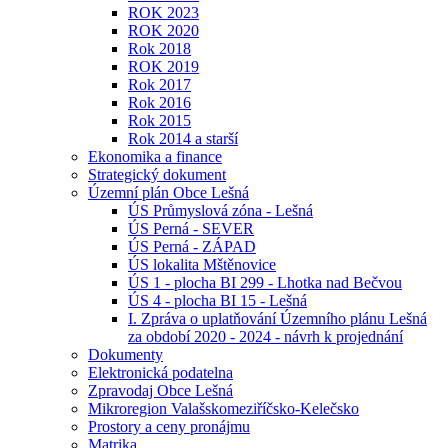
ROK 2023
ROK 2020
Rok 2018
ROK 2019
Rok 2017
Rok 2016
Rok 2015
Rok 2014 a starší
Ekonomika a finance
Strategický dokument
Územní plán Obce Lešná
ÚS Průmyslová zóna - Lešná
ÚS Perná - SEVER
ÚS Perná - ZÁPAD
ÚS lokalita Mštěnovice
ÚS 1 - plocha BI 299 - Lhotka nad Bečvou
ÚS 4 - plocha BI 15 - Lešná
I. Zpráva o uplatňování Územního plánu Lešná
za období 2020 - 2024 - návrh k projednání
Dokumenty
Elektronická podatelna
Zpravodaj Obce Lešná
Mikroregion Valašskomeziříčsko-Kelečsko
Prostory a ceny pronájmu
Matrika