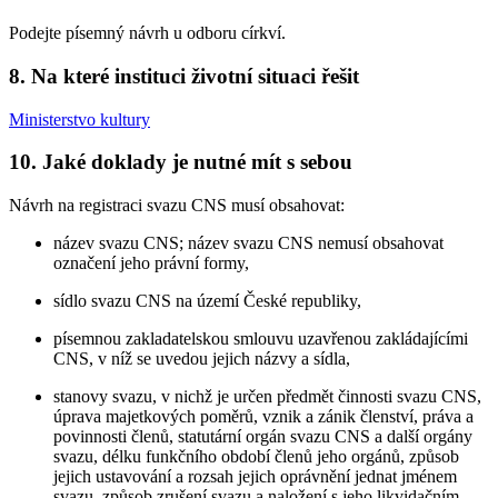
Podejte písemný návrh u odboru církví.
8. Na které instituci životní situaci řešit
Ministerstvo kultury
10. Jaké doklady je nutné mít s sebou
Návrh na registraci svazu CNS musí obsahovat:
název svazu CNS; název svazu CNS nemusí obsahovat
označení jeho právní formy,
sídlo svazu CNS na území České republiky,
písemnou zakladatelskou smlouvu uzavřenou zakládajícími
CNS, v níž se uvedou jejich názvy a sídla,
stanovy svazu, v nichž je určen předmět činnosti svazu CNS,
úprava majetkových poměrů, vznik a zánik členství, práva a
povinnosti členů, statutární orgán svazu CNS a další orgány
svazu, délku funkčního období členů jeho orgánů, způsob
jejich ustavování a rozsah jejich oprávnění jednat jménem
svazu, způsob zrušení svazu a naložení s jeho likvidačním