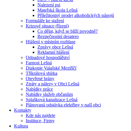
Nalezení psi
Mateřská škola Lešná
Příležitostný prodej alkoholických nápojů
Formuláře ke stažení
Krizové situace (řízení)
Co dělat, když se blíží povodně?
Bezpečnostní desatero
Hlášení v místním rozhlase
Zprávy obce Lešná
Reklamní hlášení
Odpadové hospodářství
Farnost Lešná
Diakonie Valašské Meziříčí
Tříkrálová sbírka
Otevřené brány
Ztráty a nálezy v Obci Lešná
Nabídky práce
Nabídky služeb občanům
Splašková kanalizace Lešná
Plánovaná odstávka elektřiny v naší obci
Kontakty
Kde nás najdete
Instituce, Firmy
Kultura