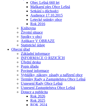
Obec Lešná 660 let
Maškarní ples Obce Lešná
Setkání s důchodci
Audience 17.10.2015
Letecké snímky obce
Rok 2016
Knihovna
Životní situace
Spolky v obci
Aplikace V OBRAZE
Statistické údaje
Obecní úřad
Základní informace
INFORMACE O RIZICÍCH
Úřední deska
Popis úřadu
Povinné informace
Vyhlášky, zákony, zásady a nařízení obce
Termíny Rady a Zastupitelstva Obce Lešná
Usnesení Rady Obce Lešná
Usnesení Zastupitelstva Obce Lešná
Dotace a publicita
Rok 2026
Rok 2025
ROK 2024