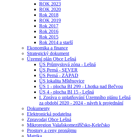
ROK 2023
ROK 2020
Rok 2018
ROK 2019
Rok 2017
Rok 2016
Rok 2015
Rok 2014 a starší
Ekonomika a finance
Strategický dokument
Územní plán Obce Lešná
ÚS Průmyslová zóna - Lešná
ÚS Perná - SEVER
ÚS Perná - ZÁPAD
ÚS lokalita Mštěnovice
ÚS 1 - plocha BI 299 - Lhotka nad Bečvou
ÚS 4 - plocha BI 15 - Lešná
I. Zpráva o uplatňování Územního plánu Lešná
za období 2020 - 2024 - návrh k projednání
Dokumenty
Elektronická podatelna
Zpravodaj Obce Lešná
Mikroregion Valašskomeziříčsko-Kelečsko
Prostory a ceny pronájmu
Matrika