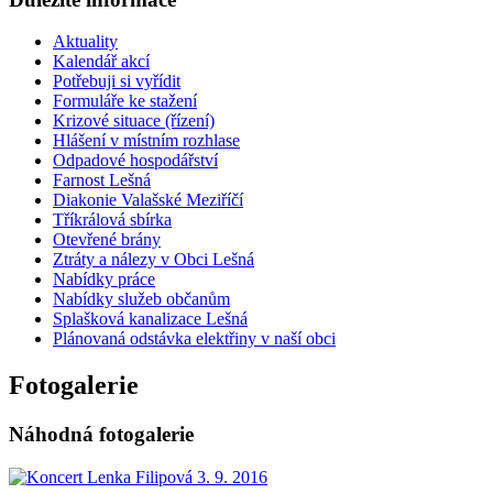
Aktuality
Kalendář akcí
Potřebuji si vyřídit
Formuláře ke stažení
Krizové situace (řízení)
Hlášení v místním rozhlase
Odpadové hospodářství
Farnost Lešná
Diakonie Valašské Meziříčí
Tříkrálová sbírka
Otevřené brány
Ztráty a nálezy v Obci Lešná
Nabídky práce
Nabídky služeb občanům
Splašková kanalizace Lešná
Plánovaná odstávka elektřiny v naší obci
Fotogalerie
Náhodná fotogalerie