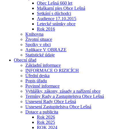
Obec Lešná 660 let
Maškarní ples Obce Lešná
Setkání s důchodci
Audience 17.10.2015
Letecké snímky obce
Rok 2016
Knihovna
Životní situace
Spolky v obci
Aplikace V OBRAZE
Statistické údaje
Obecní úřad
Základní informace
INFORMACE O RIZICÍCH
Úřední deska
Popis úřadu
Povinné informace
Vyhlášky, zákony, zásady a nařízení obce
Termíny Rady a Zastupitelstva Obce Lešná
Usnesení Rady Obce Lešná
Usnesení Zastupitelstva Obce Lešná
Dotace a publicita
Rok 2026
Rok 2025
ROK 2024