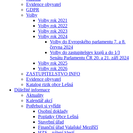
Evidence obyvatel
GDPR
Volby
Volby rok 2021
Volby rok 2022
Volby rok 2023
Volby rok 2024
Volby do Evropského parlamentu 7. a 8.
června 2024
Volby do zastupitelstev krajů a do 1⁄3
Senátu Parlamentu ČR 20. a 21. září 2024
Volby rok 2025
Volby rok 2026
ZASTUPITELSTVO INFO
Evidence obyvatel
Katalog rizik obce Lešná
Důležité informace
Aktuality
Kalendář akcí
Potřebuji si vyřídit
Osobní doklady
Poplatky Obce Lešná
Stavební úřad
Finanční úřad Valašské Meziříčí
HZS – pálení klestí