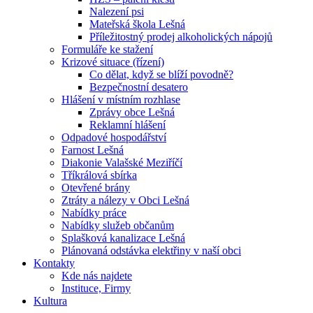
Nalezení psi
Mateřská škola Lešná
Příležitostný prodej alkoholických nápojů
Formuláře ke stažení
Krizové situace (řízení)
Co dělat, když se blíží povodně?
Bezpečnostní desatero
Hlášení v místním rozhlase
Zprávy obce Lešná
Reklamní hlášení
Odpadové hospodářství
Farnost Lešná
Diakonie Valašské Meziříčí
Tříkrálová sbírka
Otevřené brány
Ztráty a nálezy v Obci Lešná
Nabídky práce
Nabídky služeb občanům
Splašková kanalizace Lešná
Plánovaná odstávka elektřiny v naší obci
Kontakty
Kde nás najdete
Instituce, Firmy
Kultura