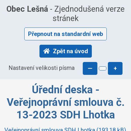
Obec Lešná
- Zjednodušená verze
stránek
Přepnout na standardní web
Zpět na úvod
Nastavení velikosti písma
—
+
Úřední deska -
Veřejnoprávní smlouva č.
13-2023 SDH Lhotka
Veřejnoprávní smlouva SDH Lhotka (193.18 kB)