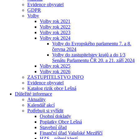
Evidence obyvatel
GDPR
Volby
Volby rok 2021
Volby rok 2022
Volby rok 2023
Volby rok 2024
Volby do Evropského parlamentu 7. a 8.
června 2024
Volby do zastupitelstev krajů a do 1⁄3
Senátu Parlamentu ČR 20. a 21. září 2024
Volby rok 2025
Volby rok 2026
ZASTUPITELSTVO INFO
Evidence obyvatel
Katalog rizik obce Lešná
Důležité informace
Aktuality
Kalendář akcí
Potřebuji si vyřídit
Osobní doklady
Poplatky Obce Lešná
Stavební úřad
Finanční úřad Valašské Meziříčí
HZS – pálení klestí