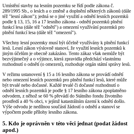
Umístění stavby na lesním pozemku se řídí podle zákona č.
289/1995 Sb., o lesích a o změně a doplnění některých zákonů (dále
též "lesní zákon"); jedná se o jiné využití a odnětí lesních pozemků
podle § 13, 15, 16 a 17 lesního zákona - odnětí pozemků plnění
funkcí lesa (dále též "odnětí") a omezení využívání pozemků pro
plnění funkcí lesa (dále též "omezení").
Všechny lesní pozemky musí být účelně využívány k plnění funkcí
lesů. Lesní zákon výslovně stanoví, že využití lesních pozemků k
jiným účelům je obecně zakázáno. Tento zákaz však nemůže být
bezvýjimečný a o výjimce, která zpravidla předchází vlastnímu
rozhodnutí o odnětí (o omezení), rozhoduje orgán státní správy lesů.
V režimu ustanovení § 15 a 16 lesního zákona se provádí odnětí
nebo omezení lesních pozemků pro plnění funkcí lesů, které může
být trvalé nebo dočasné. Každé trvalé či dočasné rozhodnutí o
odnětí lesních pozemků je podle § 17 lesního zákona zpoplatněno
odvodem, z něhož se 60 % převádí do Státního fondu životního
prostředí a 40 % obci, v jejímž katastrálním území k odnětí došlo.
Výše odvodu je nedílnou součástí žádostí o odnětí a stanoví se
výpočtem podle přílohy lesního zákona.
5. Kdo je oprávněn v této věci jednat (podat žádost
apod.)