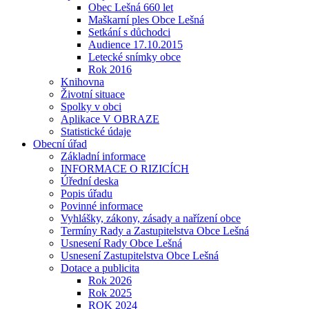
Obec Lešná 660 let
Maškarní ples Obce Lešná
Setkání s důchodci
Audience 17.10.2015
Letecké snímky obce
Rok 2016
Knihovna
Životní situace
Spolky v obci
Aplikace V OBRAZE
Statistické údaje
Obecní úřad
Základní informace
INFORMACE O RIZICÍCH
Úřední deska
Popis úřadu
Povinné informace
Vyhlášky, zákony, zásady a nařízení obce
Termíny Rady a Zastupitelstva Obce Lešná
Usnesení Rady Obce Lešná
Usnesení Zastupitelstva Obce Lešná
Dotace a publicita
Rok 2026
Rok 2025
ROK 2024