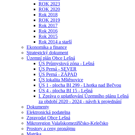
ROK 2023
ROK 2020
Rok 2018
ROK 2019
Rok 2017
Rok 2016
Rok 2015
Rok 2014 a starší
Ekonomika a finance
Strategický dokument
Územní plán Obce Lešná
ÚS Průmyslová zóna - Lešná
ÚS Perná - SEVER
ÚS Perná - ZÁPAD
ÚS lokalita Mštěnovice
ÚS 1 - plocha BI 299 - Lhotka nad Bečvou
ÚS 4 - plocha BI 15 - Lešná
I. Zpráva o uplatňování Územního plánu Lešná
za období 2020 - 2024 - návrh k projednání
Dokumenty
Elektronická podatelna
Zpravodaj Obce Lešná
Mikroregion Valašskomeziříčsko-Kelečsko
Prostory a ceny pronájmu
Matrika