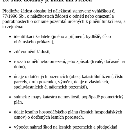
Předložte žádost obsahující náležitosti stanovené vyhláškou č.
77/1996 Sb., o náležitostech žádosti o odnětí nebo omezení a
podrobnostech o ochraně pozemků určených k plnění funkcí lesa, a
to zejména:
identifikaci žadatele (jméno a příjmení, bydliště, číslo
občanského průkazu),
zdůvodnění žádosti,
rozsah odnětí nebo omezení, jeho způsob (trvalé, dočasné na
dobu),
údaje o dotčených pozemcích (obec, katastrální území, číslo
parcely, druh pozemku, výměra, údaje o vlastnících,
spoluvlastnících či nájemcích pozemků),
snímek z mapy katastru nemovitostí, popřípadě geometrický
plán,
údaje lesního hospodářského plánu (lesních hospodářských
osnov) o dotčených lesních porostech,
výpočet náhrad škod na lesních pozemcích a předpoklad