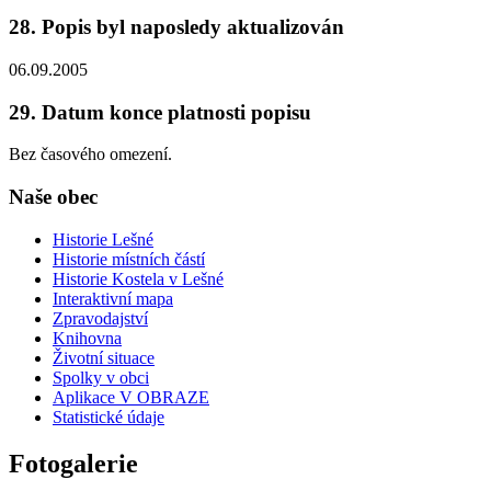
28. Popis byl naposledy aktualizován
06.09.2005
29. Datum konce platnosti popisu
Bez časového omezení.
Naše obec
Historie Lešné
Historie místních částí
Historie Kostela v Lešné
Interaktivní mapa
Zpravodajství
Knihovna
Životní situace
Spolky v obci
Aplikace V OBRAZE
Statistické údaje
Fotogalerie