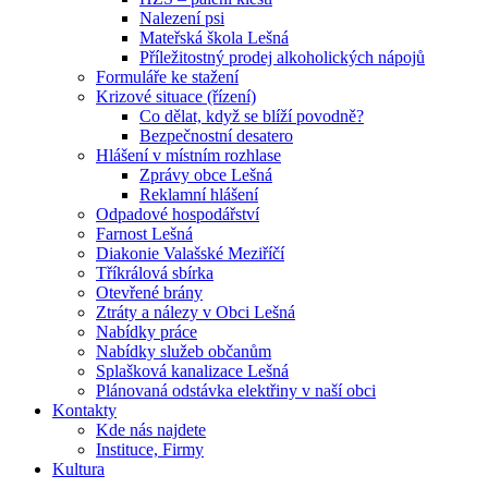
Nalezení psi
Mateřská škola Lešná
Příležitostný prodej alkoholických nápojů
Formuláře ke stažení
Krizové situace (řízení)
Co dělat, když se blíží povodně?
Bezpečnostní desatero
Hlášení v místním rozhlase
Zprávy obce Lešná
Reklamní hlášení
Odpadové hospodářství
Farnost Lešná
Diakonie Valašské Meziříčí
Tříkrálová sbírka
Otevřené brány
Ztráty a nálezy v Obci Lešná
Nabídky práce
Nabídky služeb občanům
Splašková kanalizace Lešná
Plánovaná odstávka elektřiny v naší obci
Kontakty
Kde nás najdete
Instituce, Firmy
Kultura