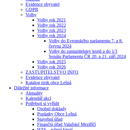
Evidence obyvatel
GDPR
Volby
Volby rok 2021
Volby rok 2022
Volby rok 2023
Volby rok 2024
Volby do Evropského parlamentu 7. a 8.
června 2024
Volby do zastupitelstev krajů a do 1⁄3
Senátu Parlamentu ČR 20. a 21. září 2024
Volby rok 2025
Volby rok 2026
ZASTUPITELSTVO INFO
Evidence obyvatel
Katalog rizik obce Lešná
Důležité informace
Aktuality
Kalendář akcí
Potřebuji si vyřídit
Osobní doklady
Poplatky Obce Lešná
Stavební úřad
Finanční úřad Valašské Meziříčí
HZS – pálení klestí