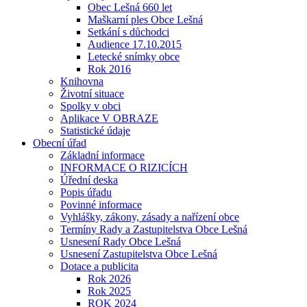
Obec Lešná 660 let
Maškarní ples Obce Lešná
Setkání s důchodci
Audience 17.10.2015
Letecké snímky obce
Rok 2016
Knihovna
Životní situace
Spolky v obci
Aplikace V OBRAZE
Statistické údaje
Obecní úřad
Základní informace
INFORMACE O RIZICÍCH
Úřední deska
Popis úřadu
Povinné informace
Vyhlášky, zákony, zásady a nařízení obce
Termíny Rady a Zastupitelstva Obce Lešná
Usnesení Rady Obce Lešná
Usnesení Zastupitelstva Obce Lešná
Dotace a publicita
Rok 2026
Rok 2025
ROK 2024