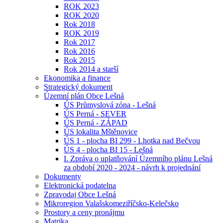
ROK 2023
ROK 2020
Rok 2018
ROK 2019
Rok 2017
Rok 2016
Rok 2015
Rok 2014 a starší
Ekonomika a finance
Strategický dokument
Územní plán Obce Lešná
ÚS Průmyslová zóna - Lešná
ÚS Perná - SEVER
ÚS Perná - ZÁPAD
ÚS lokalita Mštěnovice
ÚS 1 - plocha BI 299 - Lhotka nad Bečvou
ÚS 4 - plocha BI 15 - Lešná
I. Zpráva o uplatňování Územního plánu Lešná
za období 2020 - 2024 - návrh k projednání
Dokumenty
Elektronická podatelna
Zpravodaj Obce Lešná
Mikroregion Valašskomeziříčsko-Kelečsko
Prostory a ceny pronájmu
Matrika