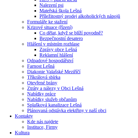
Nalezení psi
Mateřská škola Lešná
Příležitostný prodej alkoholických nápojů
Formuláře ke stažení
Krizové situace (řízení)
Co dělat, když se blíží povodně?
Bezpečnostní desatero
Hlášení v místním rozhlase
Zprávy obce Lešná
Reklamní hlášení
Odpadové hospodářství
Farnost Lešná
Diakonie Valašské Meziříčí
Tříkrálová sbírka
Otevřené brány
Ztráty a nálezy v Obci Lešná
Nabídky práce
Nabídky služeb občanům
Splašková kanalizace Lešná
Plánovaná odstávka elektřiny v naší obci
Kontakty
Kde nás najdete
Instituce, Firmy
Kultura